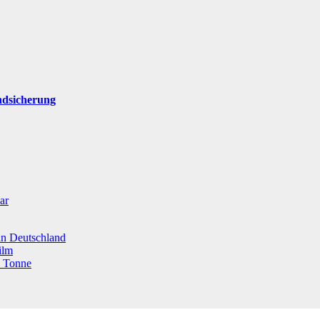
ndsicherung
ar
 in Deutschland
ilm
o Tonne