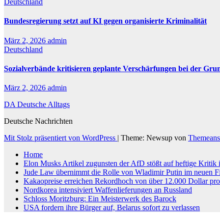
Deutschland
Bundesregierung setzt auf KI gegen organisierte Kriminalität
März 2, 2026
admin
Deutschland
Sozialverbände kritisieren geplante Verschärfungen bei der Gru
März 2, 2026
admin
DA Deutsche Alltags
Deutsche Nachrichten
Mit Stolz präsentiert von WordPress
|
Theme: Newsup von
Themeans
Home
Elon Musks Artikel zugunsten der AfD stößt auf heftige Kritik
Jude Law übernimmt die Rolle von Wladimir Putin im neuen F
Kakaopreise erreichen Rekordhoch von über 12.000 Dollar pr
Nordkorea intensiviert Waffenlieferungen an Russland
Schloss Moritzburg: Ein Meisterwerk des Barock
USA fordern ihre Bürger auf, Belarus sofort zu verlassen