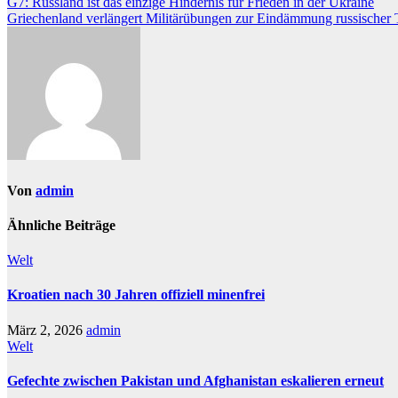
Beitragsnavigation
G7: Russland ist das einzige Hindernis für Frieden in der Ukraine
Griechenland verlängert Militärübungen zur Eindämmung russischer 
Von
admin
Ähnliche Beiträge
Welt
Kroatien nach 30 Jahren offiziell minenfrei
März 2, 2026
admin
Welt
Gefechte zwischen Pakistan und Afghanistan eskalieren erneut