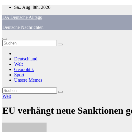
Zum
Sa.. Aug. 8th, 2026
Inhalt
DA Deutsche Alltags
springen
Deutsche Nachrichten
Deutschland
Welt
Geopolitik
Sport
Unsere Memes
Welt
EU verhängt neue Sanktionen g