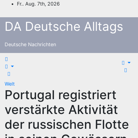
Zum
Fr.. Aug. 7th, 2026
Inhalt
springen
DA Deutsche Alltags
Deutsche Nachrichten
Welt
Portugal registriert
verstärkte Aktivität
der russischen Flotte