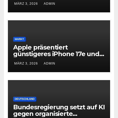
Elektroautos
MÄRZ 3, 2026
ADMIN
MARKT
Apple präsentiert
günstigeres iPhone 17e und
neues iPad Air mit M4-Chip
MÄRZ 3, 2026
ADMIN
DEUTSCHLAND
Bundesregierung setzt auf KI
gegen organisierte