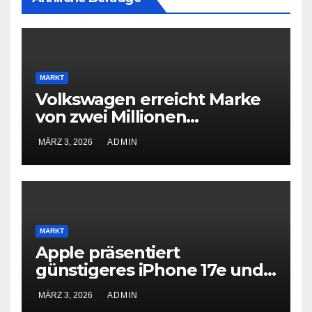
MARKT
Volkswagen erreicht Marke
von zwei Millionen
Elektroautos
MÄRZ 3, 2026
ADMIN
MARKT
Apple präsentiert
günstigeres iPhone 17e und
neues iPad Air mit M4-Chip
MÄRZ 3, 2026
ADMIN