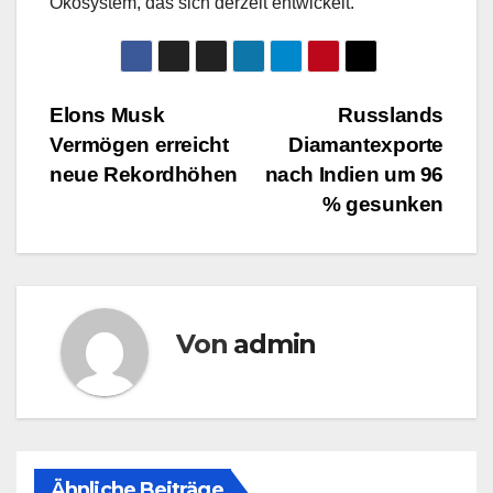
Ökosystem, das sich derzeit entwickelt.
Beitragsnavigation
Elons Musk
Russlands
Vermögen erreicht
Diamantexporte
neue Rekordhöhen
nach Indien um 96
% gesunken
Von
admin
Ähnliche Beiträge