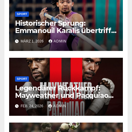
SPORT
Historischer Sprung:
Emmanouil Karalis übertrifft
Bubkas Bestmarke
MÄRZ 1, 2026
ADMIN
SPORT
Legendärer Rückkampf:
Mayweather und Pacquiao
vereinbaren Revanche
FEB. 24, 2026
ADMIN