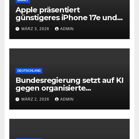
MARKT
Apple präsentiert
günstigeres iPhone 17e und
neues iPad Air mit M4-Chip
MÄRZ 3, 2026
ADMIN
DEUTSCHLAND
Bundesregierung setzt auf KI
gegen organisierte
Kriminalität
MÄRZ 2, 2026
ADMIN