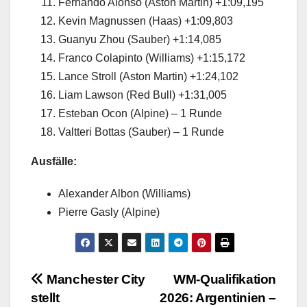
Fernando Alonso (Aston Martin) +1:09,195
Kevin Magnussen (Haas) +1:09,803
Guanyu Zhou (Sauber) +1:14,085
Franco Colapinto (Williams) +1:15,172
Lance Stroll (Aston Martin) +1:24,102
Liam Lawson (Red Bull) +1:31,005
Esteban Ocon (Alpine) – 1 Runde
Valtteri Bottas (Sauber) – 1 Runde
Ausfälle:
Alexander Albon (Williams)
Pierre Gasly (Alpine)
Beitragsnavigation
Manchester City
WM-Qualifikation
stellt
2026: Argentinien –