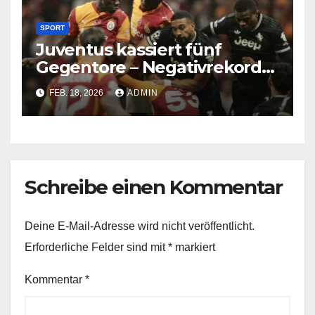
SPORT
Juventus kassiert fünf
Gegentore – Negativrekord
in der Champions League
FEB. 18, 2026
ADMIN
Schreibe einen Kommentar
Deine E-Mail-Adresse wird nicht veröffentlicht.
Erforderliche Felder sind mit
*
markiert
Kommentar
*