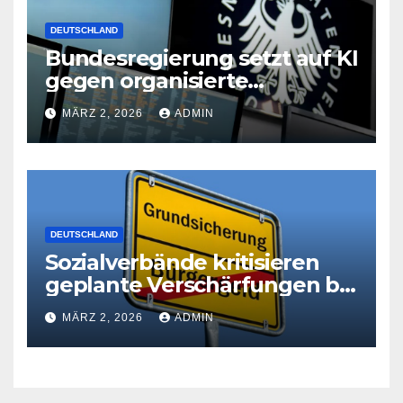
DEUTSCHLAND
Bundesregierung setzt auf KI
gegen organisierte
Kriminalität
MÄRZ 2, 2026
ADMIN
DEUTSCHLAND
Sozialverbände kritisieren
geplante Verschärfungen bei
der Grundsicherung
MÄRZ 2, 2026
ADMIN