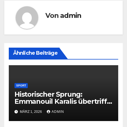
Von
admin
Ähnliche Beiträge
SPORT
Historischer Sprung:
Emmanouil Karalis übertrifft
Bubkas Bestmarke
MÄRZ 1, 2026
ADMIN