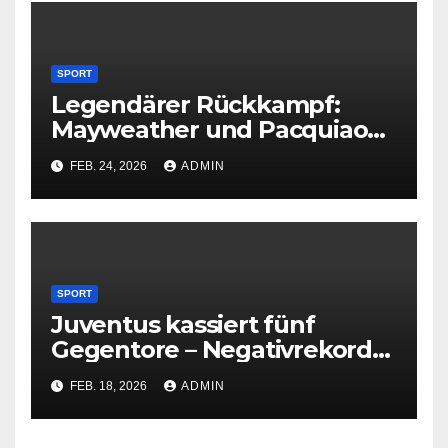
SPORT
Legendärer Rückkampf:
Mayweather und Pacquiao
vereinbaren Revanche
FEB. 24, 2026
ADMIN
SPORT
Juventus kassiert fünf
Gegentore – Negativrekord
in der Champions League
FEB. 18, 2026
ADMIN