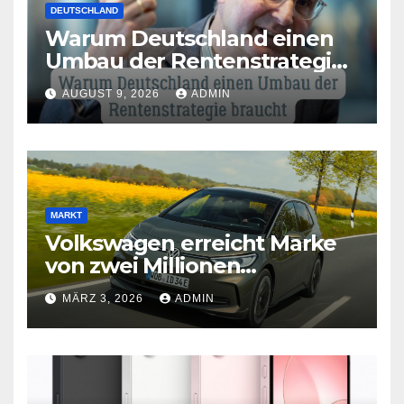
DEUTSCHLAND
Warum Deutschland einen
Umbau der Rentenstrategie
braucht
AUGUST 9, 2026
ADMIN
MARKT
Volkswagen erreicht Marke
von zwei Millionen
Elektroautos
MÄRZ 3, 2026
ADMIN