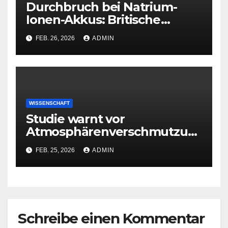
Durchbruch bei Natrium-
Ionen-Akkus: Britische
Forscher steigern
FEB. 26, 2026
ADMIN
Energiedichte deutlich
WISSENSCHAFT
Studie warnt vor
Atmosphärenverschmutzun
g durch Raketenstarts
FEB. 25, 2026
ADMIN
Schreibe einen Kommentar