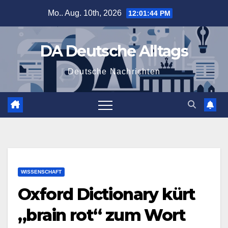
Zum
Mo.. Aug. 10th, 2026
12:01:44 PM
Inhalt
springen
DA Deutsche Alltags
Deutsche Nachrichten
WISSENSCHAFT
Oxford Dictionary kürt
„brain rot“ zum Wort