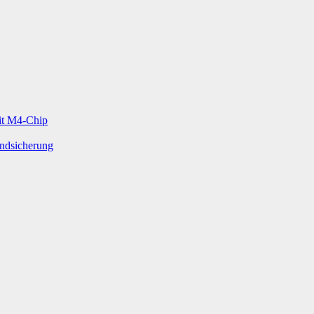
mit M4-Chip
undsicherung