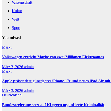
Wissenschaft
Kultur
Welt
Sport
You missed
Markt
Volkswagen erreicht Marke von zwei Millionen Elektroautos
März 3, 2026
admin
Markt
Apple präsentiert günstigeres iPhone 17e und neues iPad Air mi
März 3, 2026
admin
Deutschland
Bundesregierung setzt auf KI gegen organisierte Kriminalität