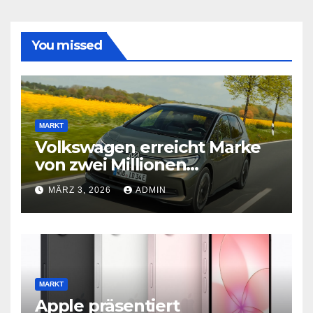
You missed
MARKT
Volkswagen erreicht Marke
von zwei Millionen
Elektroautos
MÄRZ 3, 2026
ADMIN
MARKT
Apple präsentiert