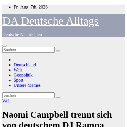
Zum
Fr.. Aug. 7th, 2026
Inhalt
springen
DA Deutsche Alltags
Deutsche Nachrichten
Deutschland
Welt
Geopolitik
Sport
Unsere Memes
Welt
Naomi Campbell trennt sich
von deutschem DJ Rampa