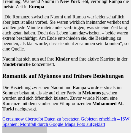
Trennung. Während Naomi in
New York
lebt, verbringt Rampa die
meiste Zeit in
Europa
.
„Die Romanze zwischen Naomi und Rampa war leidenschaftlich,
aber jetzt ist alles vorbei. Sie waren wirklich ineinander verliebt und
wollten jede Minute miteinander verbringen, was sie eine Zeit lang
auch getan haben. Doch das Leben kam dazwischen – beide waren
extrem beschäftigt. Am Ende entschieden sie, die Beziehung zu
beenden, als klar wurde, dass sie nicht zusammen sein konnten“, so
eine Quelle.
Naomi hat sich nun auf ihre
Kinder
und ihre aktive Karriere in der
Modebranche
konzentriert.
Romantik auf Mykonos und frühere Beziehungen
Die Beziehung zwischen Naomi und Rampa wurde erstmals im
Sommer bekannt, als sie auf einer Party in
Mykonos
gesehen
wurden und sich öffentlich küssten. Zuvor wurde Naomi eine
Romanze mit dem saudischen Filmproduzenten
Mohammed Al-
Turki
nachgesagt.
Beitragsnavigation
Gerasimow übertreibt Daten zu besetzten Gebieten erheblich – ISW
Spanien: Mordfall durch Google-Maps-Foto aufgeklärt