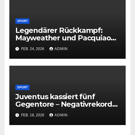
SPORT
Legendärer Rückkampf:
Mayweather und Pacquiao
vereinbaren Revanche
FEB. 24, 2026
ADMIN
SPORT
Juventus kassiert fünf
Gegentore – Negativrekord
in der Champions League
FEB. 18, 2026
ADMIN