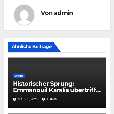
Von
admin
Ähnliche Beiträge
SPORT
Historischer Sprung:
Emmanouil Karalis übertrifft
Bubkas Bestmarke
MÄRZ 1, 2026
ADMIN