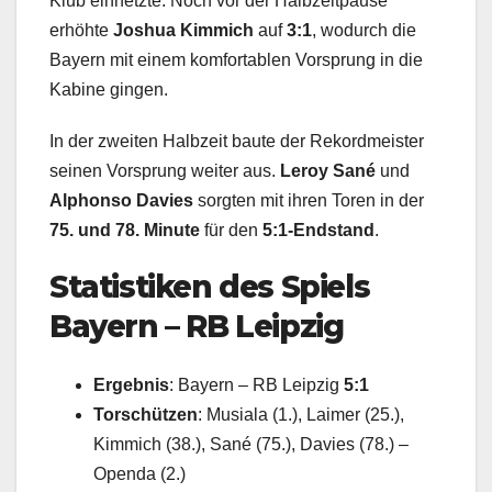
Klub einnetzte. Noch vor der Halbzeitpause
erhöhte
Joshua Kimmich
auf
3:1
, wodurch die
Bayern mit einem komfortablen Vorsprung in die
Kabine gingen.
In der zweiten Halbzeit baute der Rekordmeister
seinen Vorsprung weiter aus.
Leroy Sané
und
Alphonso Davies
sorgten mit ihren Toren in der
75. und 78. Minute
für den
5:1-Endstand
.
Statistiken des Spiels
Bayern – RB Leipzig
Ergebnis
: Bayern – RB Leipzig
5:1
Torschützen
: Musiala (1.), Laimer (25.),
Kimmich (38.), Sané (75.), Davies (78.) –
Openda (2.)