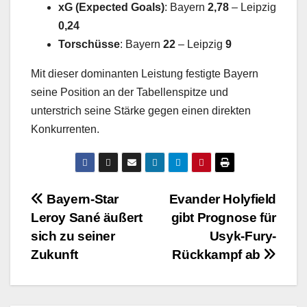
xG (Expected Goals)
: Bayern
2,78
– Leipzig
0,24
Torschüsse
: Bayern
22
– Leipzig
9
Mit dieser dominanten Leistung festigte Bayern
seine Position an der Tabellenspitze und
unterstrich seine Stärke gegen einen direkten
Konkurrenten.
Beitragsnavigation
Bayern-Star
Evander Holyfield
Leroy Sané äußert
gibt Prognose für
sich zu seiner
Usyk-Fury-
Zukunft
Rückkampf ab