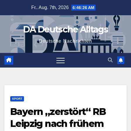
Zum
Fr.. Aug. 7th, 2026
6:46:27 AM
Inhalt
springen
DA Deutsche Alltags
Deutsche Nachrichten
SPORT
Bayern „zerstört“ RB
Leipzig nach frühem