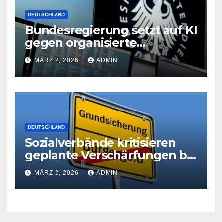
DEUTSCHLAND
Bundesregierung setzt auf KI
gegen organisierte
Kriminalität
MÄRZ 2, 2026
ADMIN
DEUTSCHLAND
Sozialverbände kritisieren
geplante Verschärfungen bei
der Grundsicherung
MÄRZ 2, 2026
ADMIN