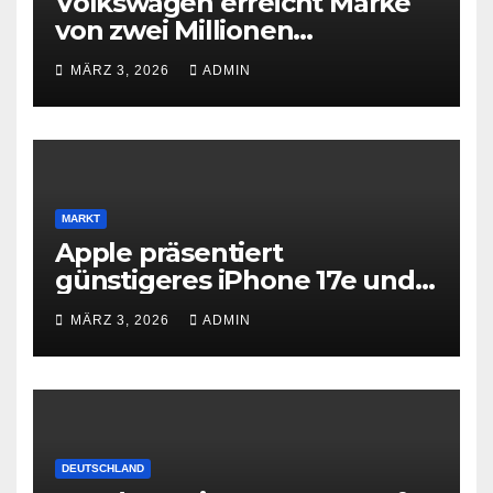
Volkswagen erreicht Marke
von zwei Millionen
Elektroautos
MÄRZ 3, 2026
ADMIN
MARKT
Apple präsentiert
günstigeres iPhone 17e und
neues iPad Air mit M4-Chip
MÄRZ 3, 2026
ADMIN
DEUTSCHLAND