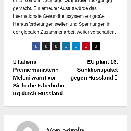
unter seinem Nachfolger
Joe Biden
rückgängig
gemacht. Ein erneuter Austritt würde das
internationale Gesundheitssystem vor große
Herausforderungen stellen und Spannungen in
der globalen Zusammenarbeit weiter verschärfen.
Beitragsnavigation
Italiens
EU plant 16.
Premierministerin
Sanktionspaket
Meloni warnt vor
gegen Russland
Sicherheitsbedrohu
ng durch Russland
Von
admin