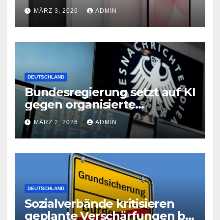
neues iPad Air mit M4-Chip
MÄRZ 3, 2026
ADMIN
DEUTSCHLAND
Bundesregierung setzt auf KI
gegen organisierte
Kriminalität
MÄRZ 2, 2026
ADMIN
DEUTSCHLAND
Sozialverbände kritisieren
geplante Verschärfungen bei