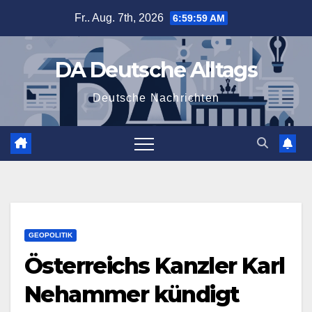
Zum
Fr.. Aug. 7th, 2026
7:00:00 AM
Inhalt
springen
DA Deutsche Alltags
Deutsche Nachrichten
GEOPOLITIK
Österreichs Kanzler Karl
Nehammer kündigt