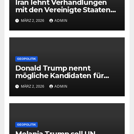
Iran lehnt Verhandlungen
mit den Vereinigte Staaten
ab
MÄRZ 2, 2026
ADMIN
GEOPOLITIK
Donald Trump nennt
mögliche Kandidaten für
Irans Führung
MÄRZ 2, 2026
ADMIN
GEOPOLITIK
Melania Trump soll UN-