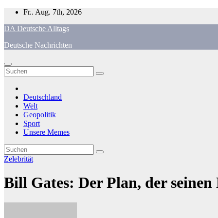
Zum
Fr.. Aug. 7th, 2026
Inhalt
DA Deutsche Alltags
springen
Deutsche Nachrichten
Deutschland
Welt
Geopolitik
Sport
Unsere Memes
Zelebrität
Bill Gates: Der Plan, der seine