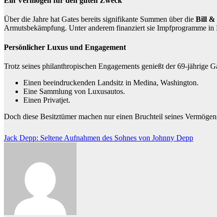
Ein Vermögen für den guten Zweck
Über die Jahre hat Gates bereits signifikante Summen über die
Bill &
Armutsbekämpfung. Unter anderem finanziert sie Impfprogramme in
Persönlicher Luxus und Engagement
Trotz seines philanthropischen Engagements genießt der 69-jährige Gat
Einen beeindruckenden Landsitz in Medina, Washington.
Eine Sammlung von Luxusautos.
Einen Privatjet.
Doch diese Besitztümer machen nur einen Bruchteil seines Vermögen
Beitragsnavigation
Jack Depp: Seltene Aufnahmen des Sohnes von Johnny Depp