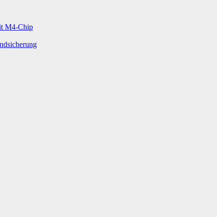
mit M4-Chip
undsicherung