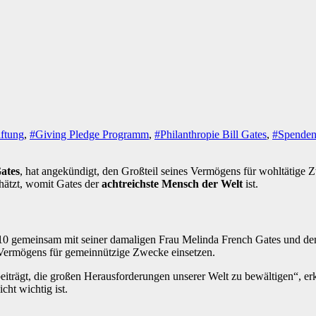
iftung
,
#Giving Pledge Programm
,
#Philanthropie Bill Gates
,
#Spenden 
Gates
, hat angekündigt, den Großteil seines Vermögens für wohltätige
hätzt, womit Gates der
achtreichste Mensch der Welt
ist.
10 gemeinsam mit seiner damaligen Frau Melinda French Gates und dem I
s Vermögens für gemeinnützige Zwecke einsetzen.
trägt, die großen Herausforderungen unserer Welt zu bewältigen“, erkl
cht wichtig ist.