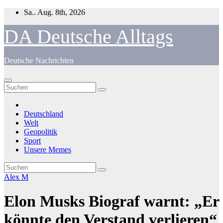
Zum
Sa.. Aug. 8th, 2026
Inhalt
springen
DA Deutsche Alltags
Deutsche Nachrichten
Deutschland
Welt
Geopolitik
Sport
Unsere Memes
Alex M
Elon Musks Biograf warnt: „Er
könnte den Verstand verlieren“