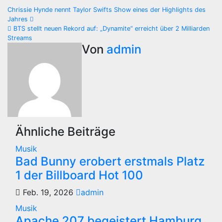
Beitragsnavigation
Chrissie Hynde nennt Taylor Swifts Show eines der Highlights des
Jahres
BTS stellt neuen Rekord auf: „Dynamite“ erreicht über 2 Milliarden
Streams
Von
admin
Ähnliche Beiträge
Musik
Bad Bunny erobert erstmals Platz
1 der Billboard Hot 100
Feb. 19, 2026
admin
Musik
Apache 207 begeistert Hamburg