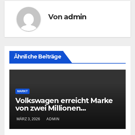
Von
admin
Ähnliche Beiträge
MARKT
Volkswagen erreicht Marke
von zwei Millionen
Elektroautos
MÄRZ 3, 2026
ADMIN