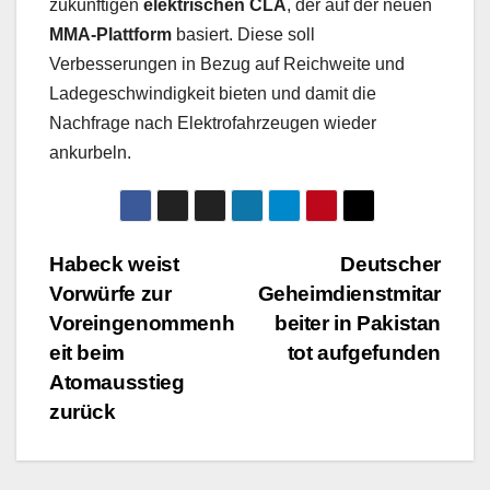
zukünftigen
elektrischen CLA
, der auf der neuen
MMA-Plattform
basiert. Diese soll
Verbesserungen in Bezug auf Reichweite und
Ladegeschwindigkeit bieten und damit die
Nachfrage nach Elektrofahrzeugen wieder
ankurbeln.
Beitragsnavigation
Habeck weist
Deutscher
Vorwürfe zur
Geheimdienstmitar
Voreingenommenh
beiter in Pakistan
eit beim
tot aufgefunden
Atomausstieg
zurück