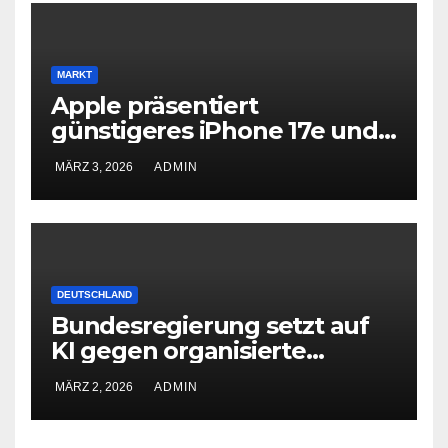
MARKT
Apple präsentiert
günstigeres iPhone 17e und
neues iPad Air mit M4-Chip
MÄRZ 3, 2026
ADMIN
DEUTSCHLAND
Bundesregierung setzt auf
KI gegen organisierte
Kriminalität
MÄRZ 2, 2026
ADMIN