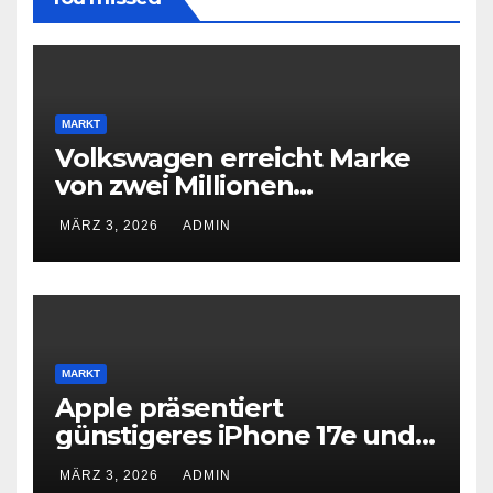
MARKT
Volkswagen erreicht Marke
von zwei Millionen
Elektroautos
MÄRZ 3, 2026
ADMIN
MARKT
Apple präsentiert
günstigeres iPhone 17e und
neues iPad Air mit M4-Chip
MÄRZ 3, 2026
ADMIN