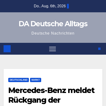
Zum
Do.. Aug. 6th, 2026
Inhalt
springen
DA Deutsche Alltags
Deutsche Nachrichten
DEUTSCHLAND
MARKT
Mercedes-Benz meldet
Rückgang der