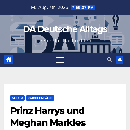
Zum
Fr.. Aug. 7th, 2026
7:59:38 PM
Inhalt
springen
DA Deutsche Alltags
Deutsche Nachrichten
ALEX M
ZWISCHENFÄLLE
Prinz Harrys und
Meghan Markles