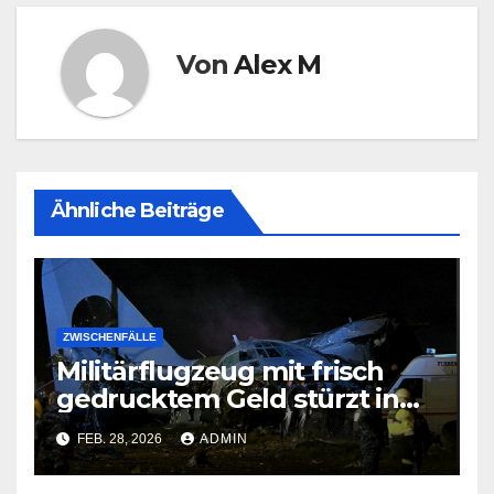
Von
Alex M
Ähnliche Beiträge
ZWISCHENFÄLLE
Militärflugzeug mit frisch
gedrucktem Geld stürzt in
Bolivien ab
FEB. 28, 2026
ADMIN