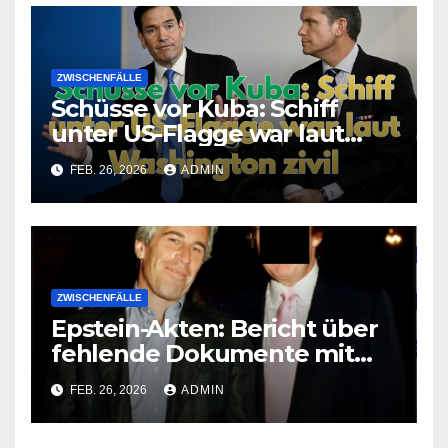
ZWISCHENFÄLLE
Schüsse vor Kuba: Schiff
unter US-Flagge war laut
Washington zivil
FEB. 26, 2026
ADMIN
ZWISCHENFÄLLE
Epstein-Akten: Bericht über
fehlende Dokumente mit
Bezug zu Trump
FEB. 26, 2026
ADMIN