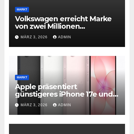
MARKT
Volkswagen erreicht Marke
von zwei Millionen
Elektroautos
MÄRZ 3, 2026
ADMIN
MARKT
Apple präsentiert
günstigeres iPhone 17e und
neues iPad Air mit M4-Chip
MÄRZ 3, 2026
ADMIN