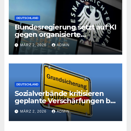
DEUTSCHLAND
Bundesregierung setzt auf KI
gegen organisierte
Kriminalität
MÄRZ 2, 2026
ADMIN
DEUTSCHLAND
Sozialverbände kritisieren
geplante Verschärfungen bei
der Grundsicherung
MÄRZ 2, 2026
ADMIN