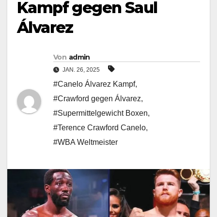
Kampf gegen Saul
Álvarez
Von
admin
JAN. 26, 2025
#Canelo Álvarez Kampf
,
#Crawford gegen Álvarez
,
#Supermittelgewicht Boxen
,
#Terence Crawford Canelo
,
#WBA Weltmeister