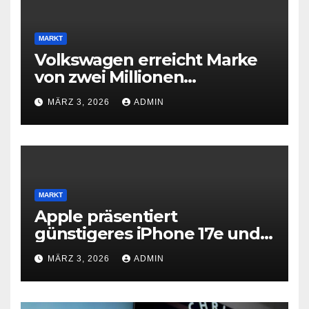
MARKT
Volkswagen erreicht Marke
von zwei Millionen
Elektroautos
MÄRZ 3, 2026
ADMIN
MARKT
Apple präsentiert
günstigeres iPhone 17e und
neues iPad Air mit M4-Chip
MÄRZ 3, 2026
ADMIN