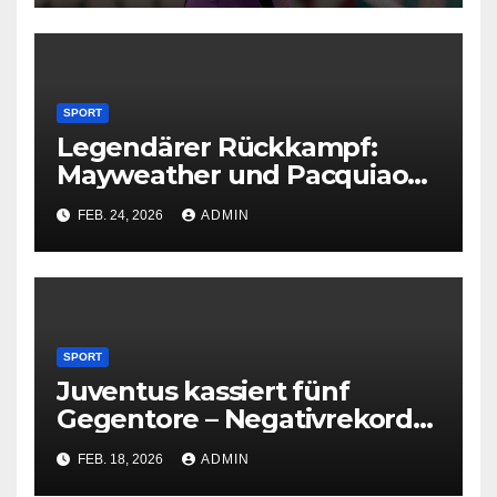
SPORT
Legendärer Rückkampf:
Mayweather und Pacquiao
vereinbaren Revanche
FEB. 24, 2026
ADMIN
SPORT
Juventus kassiert fünf
Gegentore – Negativrekord
in der Champions League
FEB. 18, 2026
ADMIN