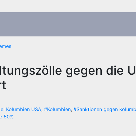
emes
ltungszölle gegen die 
rt
el Kolumbien USA
,
#Kolumbien
,
#Sanktionen gegen Kolumb
le 50%