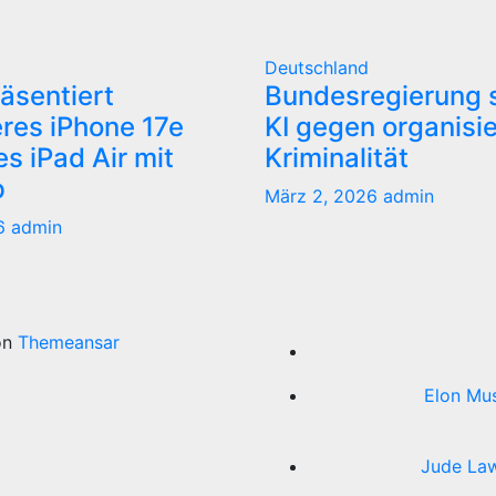
Deutschland
äsentiert
Bundesregierung s
res iPhone 17e
KI gegen organisi
s iPad Air mit
Kriminalität
p
März 2, 2026
admin
26
admin
on
Themeansar
Elon Mus
Jude Law