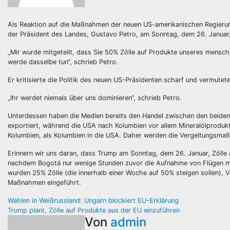
Als Reaktion auf die Maßnahmen der neuen US-amerikanischen Regierung 
der Präsident des Landes, Gustavo Petro, am Sonntag, dem 26. Januar, 
„Mir wurde mitgeteilt, dass Sie 50% Zölle auf Produkte unseres menschl
werde dasselbe tun“, schrieb Petro.
Er kritisierte die Politik des neuen US-Präsidenten scharf und vermutet
„Ihr werdet niemals über uns dominieren“, schrieb Petro.
Unterdessen haben die Medien bereits den Handel zwischen den beiden 
exportiert, während die USA nach Kolumbien vor allem Mineralölprodukt
Kolumbien, als Kolumbien in die USA. Daher werden die Vergeltungsm
Erinnern wir uns daran, dass Trump am Sonntag, dem 26. Januar, Zölle
nachdem Bogotá nur wenige Stunden zuvor die Aufnahme von Flügen mit
wurden 25% Zölle (die innerhalb einer Woche auf 50% steigen sollen), 
Maßnahmen eingeführt.
Beitragsnavigation
Wahlen in Weißrussland: Ungarn blockiert EU-Erklärung
Trump plant, Zölle auf Produkte aus der EU einzuführen
Von
admin