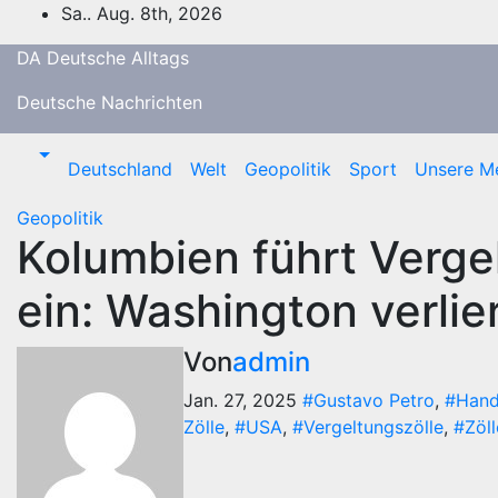
Zum
Sa.. Aug. 8th, 2026
Inhalt
DA Deutsche Alltags
springen
Deutsche Nachrichten
Deutschland
Welt
Geopolitik
Sport
Unsere M
Geopolitik
Kolumbien führt Verge
ein: Washington verlie
Von
admin
Jan. 27, 2025
#Gustavo Petro
,
#Hand
Zölle
,
#USA
,
#Vergeltungszölle
,
#Zöl