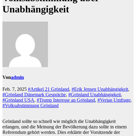
Unabhängigkeit
Von
admin
Feb. 7, 2025
#Artikel 21 Grönland
,
#Erik Jensen Unabhängigkeit
,
#Grönland Dänemark Gespräche
,
#Grönland Unabhängigkeit
,
#Grönland USA
,
#Trump Interesse an Grönland
,
#Verian Umfrage
,
#Volksabstimmung Grönland
Grönland sollte so schnell wie möglich die Unabhängigkeit
erlangen, und die Meinung der Bevölkerung dazu sollte in einem
Referendum gehört werden. Dies erklärte der Vorsitzende der