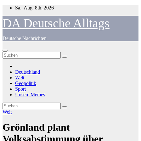
Zum
Sa.. Aug. 8th, 2026
Inhalt
springen
DA Deutsche Alltags
Deutsche Nachrichten
Deutschland
Welt
Geopolitik
Sport
Unsere Memes
Welt
Grönland plant
Volksabstimmung über