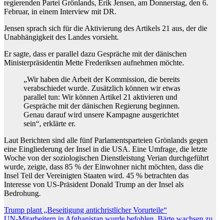
regierenden Partei Grönlands, Erik Jensen, am Donnerstag, den 6.
Februar, in einem Interview mit DR.
Jensen sprach sich für die Aktivierung des Artikels 21 aus, der die
Unabhängigkeit des Landes vorsieht.
Er sagte, dass er parallel dazu Gespräche mit der dänischen
Ministerpräsidentin Mette Frederiksen aufnehmen möchte.
„Wir haben die Arbeit der Kommission, die bereits
verabschiedet wurde. Zusätzlich können wir etwas
parallel tun: Wir können Artikel 21 aktivieren und
Gespräche mit der dänischen Regierung beginnen.
Genau darauf wird unsere Kampagne ausgerichtet
sein“, erklärte er.
Laut Berichten sind alle fünf Parlamentsparteien Grönlands gegen
eine Eingliederung der Insel in die USA. Eine Umfrage, die letzte
Woche von der soziologischen Dienstleistung Verian durchgeführt
wurde, zeigte, dass 85 % der Einwohner nicht möchten, dass die
Insel Teil der Vereinigten Staaten wird. 45 % betrachten das
Interesse von US-Präsident Donald Trump an der Insel als
Bedrohung.
Beitragsnavigation
Trump plant „Beseitigung antichristlicher Vorurteile“
UN-Mitarbeitern in Afghanistan wurde befohlen, Bärte wachsen zu