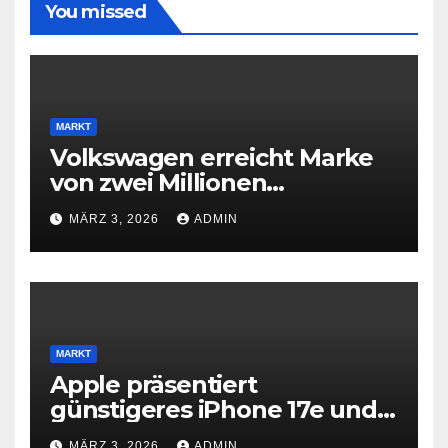
You missed
MARKT
Volkswagen erreicht Marke
von zwei Millionen
Elektroautos
MÄRZ 3, 2026
ADMIN
MARKT
Apple präsentiert
günstigeres iPhone 17e und
neues iPad Air mit M4-Chip
MÄRZ 3, 2026
ADMIN