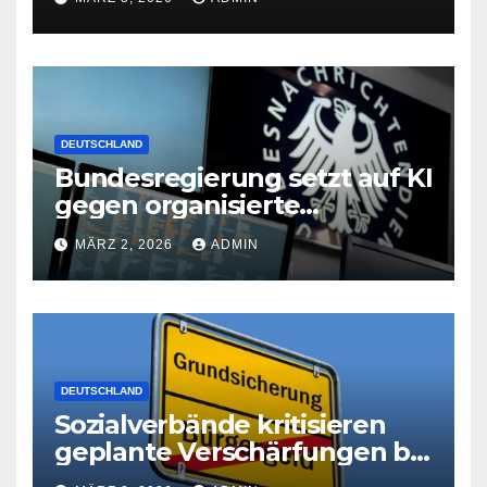
DEUTSCHLAND
Bundesregierung setzt auf KI
gegen organisierte
Kriminalität
MÄRZ 2, 2026
ADMIN
DEUTSCHLAND
Sozialverbände kritisieren
geplante Verschärfungen bei
der Grundsicherung