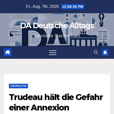
Zum
Fr.. Aug. 7th, 2026
12:08:36 PM
Inhalt
springen
DA Deutsche Alltags
Deutsche Nachrichten
GEOPOLITIK
Trudeau hält die Gefahr
einer Annexion