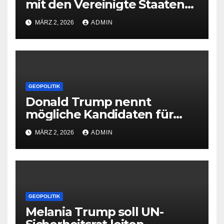
mit den Vereinigte Staaten
ab
MÄRZ 2, 2026
ADMIN
GEOPOLITIK
Donald Trump nennt
mögliche Kandidaten für
Irans Führung
MÄRZ 2, 2026
ADMIN
GEOPOLITIK
Melania Trump soll UN-