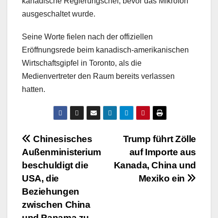
kanadische Regierungschef, bevor das Mikrofon
ausgeschaltet wurde.
Seine Worte fielen nach der offiziellen
Eröffnungsrede beim kanadisch-amerikanischen
Wirtschaftsgipfel in Toronto, als die
Medienvertreter den Raum bereits verlassen
hatten.
Beitragsnavigation
Chinesisches
Trump führt Zölle
Außenministerium
auf Importe aus
beschuldigt die
Kanada, China und
USA, die
Mexiko ein
Beziehungen
zwischen China
und Panama zu