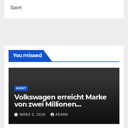
Sport
You missed
MARKT
Volkswagen erreicht Marke
von zwei Millionen
Elektroautos
MÄRZ 3, 2026
ADMIN