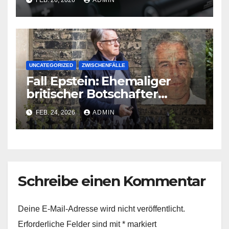
Energiedichte deutlich
UNCATEGORIZED
ZWISCHENFÄLLE
Fall Epstein: Ehemaliger
britischer Botschafter
festgenommen
FEB. 24, 2026
ADMIN
Schreibe einen Kommentar
Deine E-Mail-Adresse wird nicht veröffentlicht.
Erforderliche Felder sind mit
*
markiert