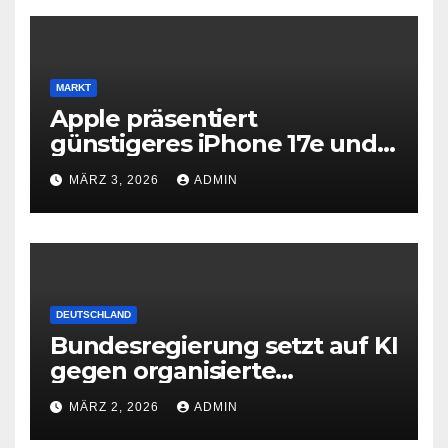
MARKT
Apple präsentiert
günstigeres iPhone 17e und
neues iPad Air mit M4-Chip
MÄRZ 3, 2026
ADMIN
DEUTSCHLAND
Bundesregierung setzt auf KI
gegen organisierte
Kriminalität
MÄRZ 2, 2026
ADMIN