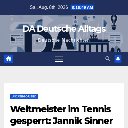
Zum
Sa.. Aug. 8th, 2026
8:16:50 AM
Inhalt
springen
DA Deutsche Alltags
Deutsche Nachrichten
UNCATEGORIZED
Weltmeister im Tennis
gesperrt: Jannik Sinner