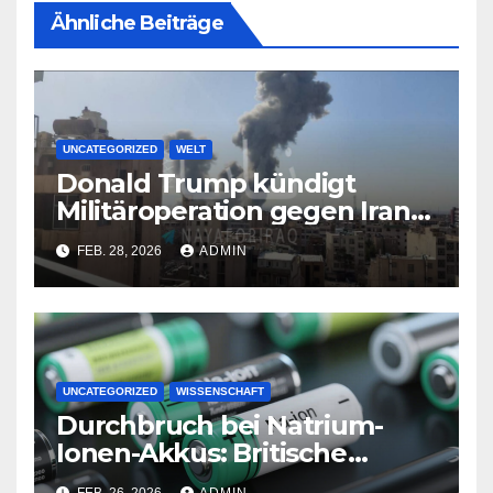
Ähnliche Beiträge
UNCATEGORIZED
WELT
Donald Trump kündigt
Militäroperation gegen Iran
an
FEB. 28, 2026
ADMIN
UNCATEGORIZED
WISSENSCHAFT
Durchbruch bei Natrium-
Ionen-Akkus: Britische
Forscher steigern
FEB. 26, 2026
ADMIN