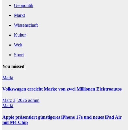
Geopolitik
Markt
Wissenschaft
Kultur
Welt
Sport
You missed
Markt
Volkswagen erreicht Marke von zwei Millionen Elektroautos
März 3, 2026
admin
Markt
Apple präsentiert günstigeres iPhone 17e und neues iPad Air
mit M4-Chip