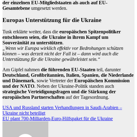
der einzelnen EU-Mitgliedstaaten als auch auf EU-
Gesamtebene
umgesetzt werden.
Europas Unterstützung für die Ukraine
Tusk erklärte weiter, dass die
europäischen Spitzenpolitiker
entschlossen seien, die Ukraine in ihrem Kampf um
Souveränität zu unterstützen
.
„Wenn wir Europa wirklich effektiv vor Bedrohungen schützen
können – was derzeit nicht der Fall ist – dann wird auch die
Unterstützung für die Ukraine gewährleistet sein.“
Am Gipfel nahmen
die führenden EU-Staaten
teil, darunter
Deutschland, Großbritannien, Italien, Spanien, die Niederlande
und Dänemark
, sowie Vertreter der
Europäischen Kommission
und der NATO
. Neben der Ukraine-Politik standen auch
strategische Verteidigungsfragen und die Stärkung der
europäischen Partnerschaften
auf der Tagesordnung.
Beitragsnavigation
USA und Russland starten Verhandlungen in Saudi-Arabien –
Ukraine nicht beteiligt
EU plant 700-Milliarden-Euro-Hilfspaket für die Ukraine