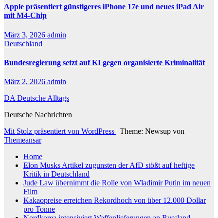
Apple präsentiert günstigeres iPhone 17e und neues iPad Air
mit M4-Chip
März 3, 2026
admin
Deutschland
Bundesregierung setzt auf KI gegen organisierte Kriminalität
März 2, 2026
admin
DA Deutsche Alltags
Deutsche Nachrichten
Mit Stolz präsentiert von WordPress
|
Theme: Newsup von
Themeansar
Home
Elon Musks Artikel zugunsten der AfD stößt auf heftige
Kritik in Deutschland
Jude Law übernimmt die Rolle von Wladimir Putin im neuen
Film
Kakaopreise erreichen Rekordhoch von über 12.000 Dollar
pro Tonne
Nordkorea intensiviert Waffenlieferungen an Russland