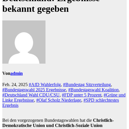
bekannt gegeben
Von
admin
Feb. 24, 2025
#AfD Wahlerfolg
,
#Bundestag Sitzverteilung
,
#Bundestagswahl 2025 Ergebnisse
,
#Bundestagswahl Koalition
,
#Deutschland Wahl CDU/CSU
,
#FDP unter 5 Prozent
,
#Grüne und
Linke Ergebnisse
,
#Olaf Scholz Niederlage
,
#SPD schlechtestes
Ergebnis
Bei den vorgezogenen Bundestagswahlen hat die
Christlich-
Demokratische Union und Christlich-Soziale Union