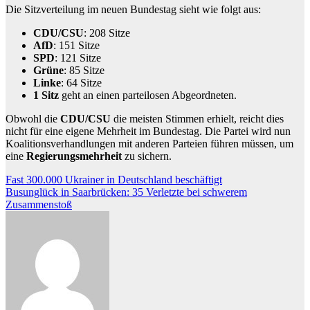
Die Sitzverteilung im neuen Bundestag sieht wie folgt aus:
CDU/CSU
: 208 Sitze
AfD
: 151 Sitze
SPD
: 121 Sitze
Grüne
: 85 Sitze
Linke
: 64 Sitze
1 Sitz
geht an einen parteilosen Abgeordneten.
Obwohl die
CDU/CSU
die meisten Stimmen erhielt, reicht dies
nicht für eine eigene Mehrheit im Bundestag. Die Partei wird nun
Koalitionsverhandlungen mit anderen Parteien führen müssen, um
eine
Regierungsmehrheit
zu sichern.
Beitragsnavigation
Fast 300.000 Ukrainer in Deutschland beschäftigt
Busunglück in Saarbrücken: 35 Verletzte bei schwerem
Zusammenstoß