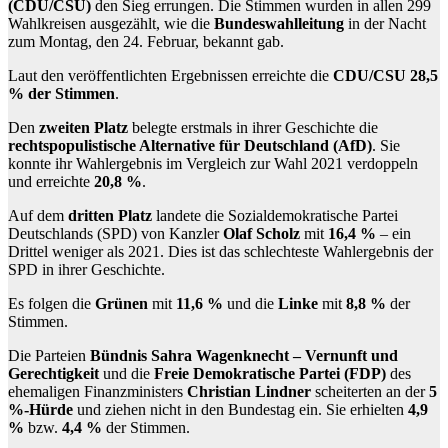
(CDU/CSU)
den Sieg errungen. Die Stimmen wurden in allen 299
Wahlkreisen ausgezählt, wie die
Bundeswahlleitung
in der Nacht
zum Montag, den 24. Februar, bekannt gab.
Laut den veröffentlichten Ergebnissen erreichte die
CDU/CSU 28,5
% der Stimmen
.
Den
zweiten Platz
belegte erstmals in ihrer Geschichte die
rechtspopulistische Alternative für Deutschland (AfD)
. Sie
konnte ihr Wahlergebnis im Vergleich zur Wahl 2021 verdoppeln
und erreichte
20,8 %
.
Auf dem
dritten Platz
landete die Sozialdemokratische Partei
Deutschlands (SPD) von Kanzler
Olaf Scholz
mit
16,4 %
– ein
Drittel weniger als 2021. Dies ist das schlechteste Wahlergebnis der
SPD in ihrer Geschichte.
Es folgen die
Grünen
mit
11,6 %
und die
Linke
mit
8,8 %
der
Stimmen.
Die Parteien
Bündnis Sahra Wagenknecht – Vernunft und
Gerechtigkeit
und die
Freie Demokratische Partei (FDP)
des
ehemaligen Finanzministers
Christian Lindner
scheiterten an der
5
%-Hürde
und ziehen nicht in den Bundestag ein. Sie erhielten
4,9
%
bzw.
4,4 %
der Stimmen.