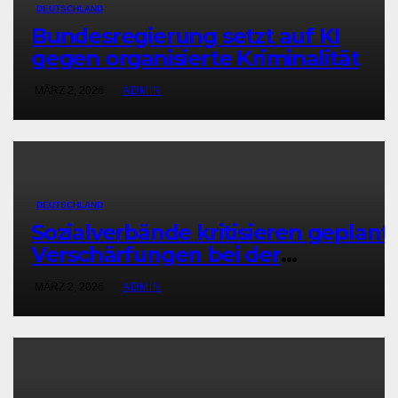
DEUTSCHLAND
Bundesregierung setzt auf KI
gegen organisierte Kriminalität
MÄRZ 2, 2026
ADMIN
DEUTSCHLAND
Sozialverbände kritisieren geplant
Verschärfungen bei der
Grundsicherung
MÄRZ 2, 2026
ADMIN