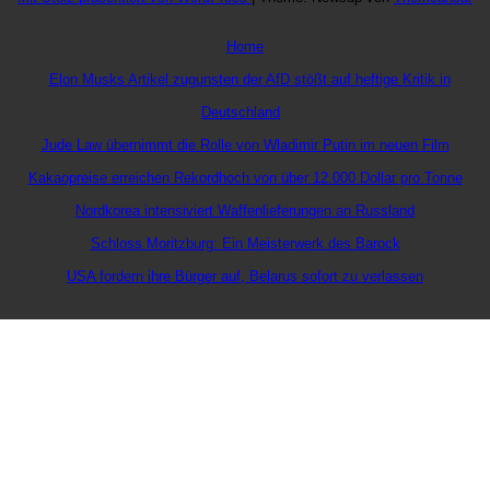
Home
Elon Musks Artikel zugunsten der AfD stößt auf heftige Kritik in
Deutschland
Jude Law übernimmt die Rolle von Wladimir Putin im neuen Film
Kakaopreise erreichen Rekordhoch von über 12.000 Dollar pro Tonne
Nordkorea intensiviert Waffenlieferungen an Russland
Schloss Moritzburg: Ein Meisterwerk des Barock
USA fordern ihre Bürger auf, Belarus sofort zu verlassen