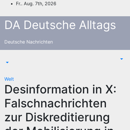
Zum
Fr.. Aug. 7th, 2026
Inhalt
springen
DA Deutsche Alltags
Deutsche Nachrichten
Welt
Desinformation in X:
Falschnachrichten
zur Diskreditierung