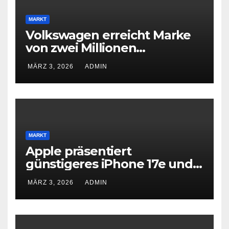
MARKT
Volkswagen erreicht Marke
von zwei Millionen
Elektroautos
MÄRZ 3, 2026
ADMIN
MARKT
Apple präsentiert
günstigeres iPhone 17e und
neues iPad Air mit M4-Chip
MÄRZ 3, 2026
ADMIN