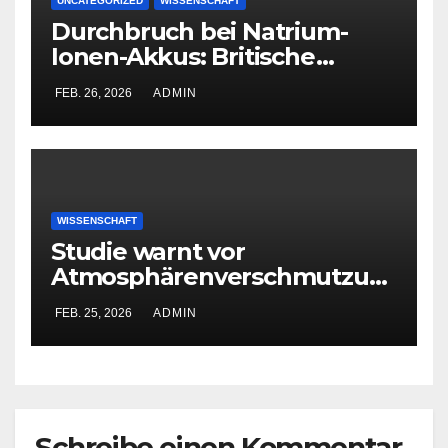
UNCATEGORIZED
WISSENSCHAFT
Durchbruch bei Natrium-
Ionen-Akkus: Britische
Forscher steigern
FEB. 26, 2026
ADMIN
Energiedichte deutlich
WISSENSCHAFT
Studie warnt vor
Atmosphärenverschmutzun
g durch Raketenstarts
FEB. 25, 2026
ADMIN
Schreibe einen Kommentar