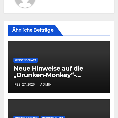
Ähnliche Beiträge
WISSENSCHAFT
Neue Hinweise auf die
„Drunken-Monkey“-
Hypothese
FEB. 27, 2026
ADMIN