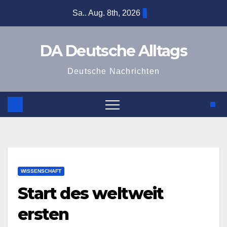
Zum
Sa.. Aug. 8th, 2026
Inhalt
springen
DA Deutsche Alltags
Deutsche Nachrichten
WISSENSCHAFT
Start des weltweit
ersten