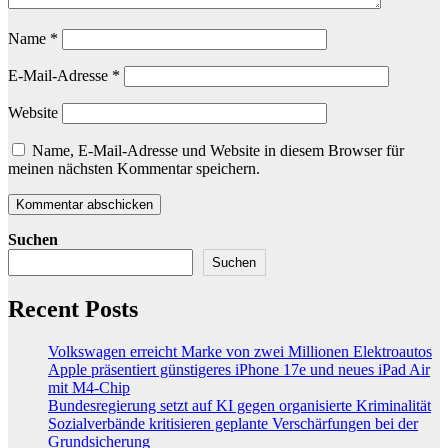
Name
*
E-Mail-Adresse
*
Website
Name, E-Mail-Adresse und Website in diesem Browser für
meinen nächsten Kommentar speichern.
Suchen
Suchen
Recent Posts
Volkswagen erreicht Marke von zwei Millionen Elektroautos
Apple präsentiert günstigeres iPhone 17e und neues iPad Air
mit M4-Chip
Bundesregierung setzt auf KI gegen organisierte Kriminalität
Sozialverbände kritisieren geplante Verschärfungen bei der
Grundsicherung