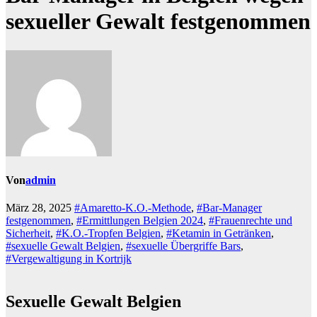
sexueller Gewalt festgenommen
Von
admin
März 28, 2025
#Amaretto-K.O.-Methode
,
#Bar-Manager
festgenommen
,
#Ermittlungen Belgien 2024
,
#Frauenrechte und
Sicherheit
,
#K.O.-Tropfen Belgien
,
#Ketamin in Getränken
,
#sexuelle Gewalt Belgien
,
#sexuelle Übergriffe Bars
,
#Vergewaltigung in Kortrijk
Sexuelle Gewalt Belgien