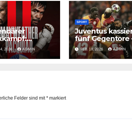
SPORT
endärer
Juventus kassie
kkampf:
fünf Gegentore 
weather und
Negativrekord i
24, 2026
ADMIN
FEB. 18, 2026
ADMIN
quiao
der Champions
inbaren
League
anche
erliche Felder sind mit
*
markiert