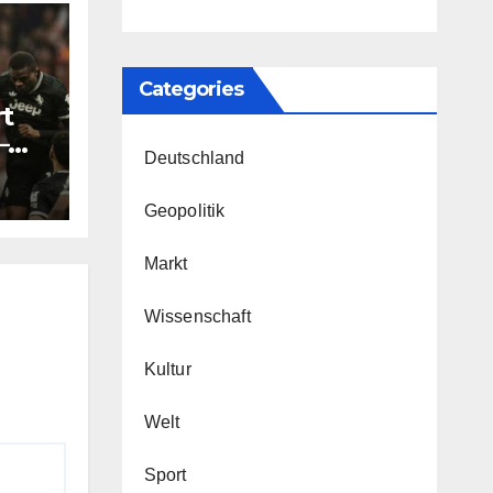
Categories
rt
–
Deutschland
n
Geopolitik
Markt
Wissenschaft
Kultur
Welt
Sport