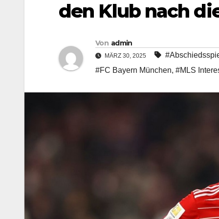
den Klub nach di
Von
admin
#Abschiedsspi
MÄRZ 30, 2025
#FC Bayern München
,
#MLS Intere