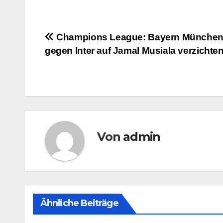
Beitragsnavigation
Champions League: Bayern Münche
gegen Inter auf Jamal Musiala verzichte
Von
admin
Ähnliche Beiträge