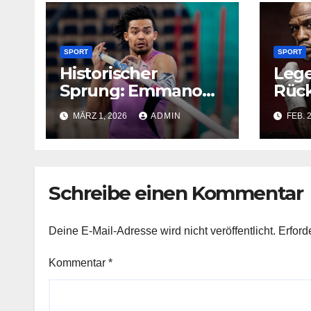
SPORT
SPORT
Historischer
Leg
Sprung: Emmanouil
Rüc
Karalis übertrifft
May
MÄRZ 1, 2026
ADMIN
FEB. 
Bubkas Bestmarke
Pac
vere
Rev
Schreibe einen Kommentar
Deine E-Mail-Adresse wird nicht veröffentlicht.
Erford
Kommentar
*