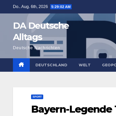
Zum
Do.. Aug. 6th, 2026
5:29:03 AM
Inhalt
springen
DA Deutsche
Alltags
Deutsche Nachrichten
DEUTSCHLAND
WELT
GEOPO
SPORT
Bayern-Legende T