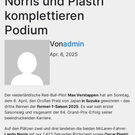
Norris und Piastri
komplettieren
Podium
Von
admin
Apr. 6, 2025
Der niederländische Red-Bull-Pilot
Max Verstappen
hat am Sonntag,
dem 6. April, den Großen Preis von Japan
in Suzuka
gewonnen – das
dritte Rennen der
Formel-1-Saison 2025
. Es war sein erster
Saisonsieg und insgesamt der 64. Grand-Prix-Erfolg seiner
beeindruckenden Karriere.
Auf den Plätzen zwei und drei landeten die beiden McLaren-Fahrer:
Lando Norris
mit nur 1,423 Sekunden Rückstand sowie
Oscar Piastri
,