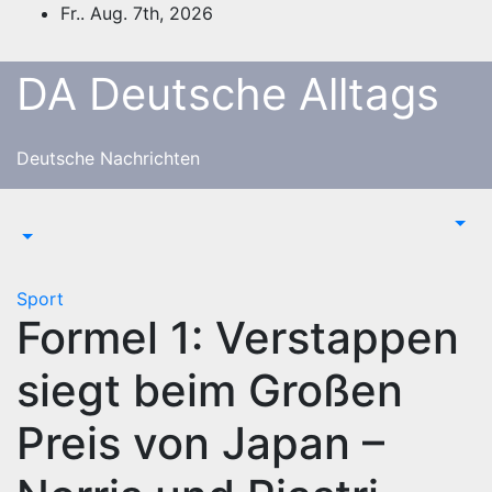
Zum
Fr.. Aug. 7th, 2026
Inhalt
springen
DA Deutsche Alltags
Deutsche Nachrichten
Sport
Formel 1: Verstappen
siegt beim Großen
Preis von Japan –