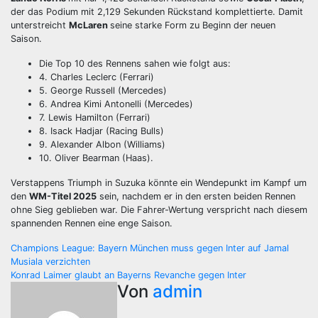
der das Podium mit 2,129 Sekunden Rückstand komplettierte. Damit
unterstreicht
McLaren
seine starke Form zu Beginn der neuen
Saison.
Die Top 10 des Rennens sahen wie folgt aus:
4. Charles Leclerc (Ferrari)
5. George Russell (Mercedes)
6. Andrea Kimi Antonelli (Mercedes)
7. Lewis Hamilton (Ferrari)
8. Isack Hadjar (Racing Bulls)
9. Alexander Albon (Williams)
10. Oliver Bearman (Haas).
Verstappens Triumph in Suzuka könnte ein Wendepunkt im Kampf um
den
WM-Titel 2025
sein, nachdem er in den ersten beiden Rennen
ohne Sieg geblieben war. Die Fahrer-Wertung verspricht nach diesem
spannenden Rennen eine enge Saison.
Beitragsnavigation
Champions League: Bayern München muss gegen Inter auf Jamal
Musiala verzichten
Konrad Laimer glaubt an Bayerns Revanche gegen Inter
Von
admin