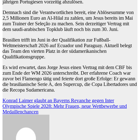
jährigen Portugiesen vorzeitig abzulösen.
Demnach sind die Verantwortlichen bereit, eine Ablösesumme von
2,5 Millionen Euro an Al-Hilal zu zahlen, um Jesus bereits im Mai
zum Trainer der Seleção zu machen. Sein derzeitiger Vertrag mit
dem saudi-arabischen Topklub läuft noch bis zum 30. Juni.
Brasilien trifft im Juni in der Qualifikation zur Fußball-
Weltmeisterschaft 2026 auf Ecuador und Paraguay. Aktuell belegt
das Team den vierten Platz in der südamerikanischen
Qualifikationsgruppe.
Es wird erwartet, dass Jorge Jesus einen Vertrag mit dem CBF bis
zum Ende der WM 2026 unterschreibt. Der erfahrene Coach war
zuvor bei Flamengo tätig und feierte dort große Erfolge: Er gewann
die brasilianische Serie A, den Supercup, die Copa Libertadores und
die Recopa Sudamericana.
Beitragsnavigation
Konrad Laimer glaubt an Bayerns Revanche gegen Inter
Olympische Spiele 2028: Mehr Frauen, neue Wettbewerbe und
Medaillenchancen