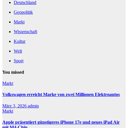
Deutschland
Geopolitik
Markt
Wissenschaft
Kultur
Welt
Sport
You missed
Markt
Volkswagen erreicht Marke von zwei Millionen Elektroautos
März 3, 2026
admin
Markt
Apple präsentiert günstigeres iPhone 17e und neues iPad Air
mit M4-Chip