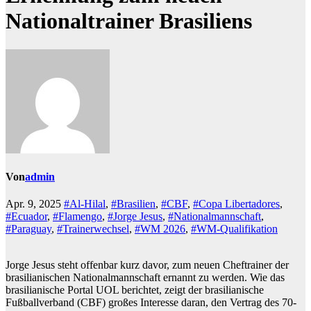
Nationaltrainer Brasiliens
Von
admin
Apr. 9, 2025
#Al-Hilal
,
#Brasilien
,
#CBF
,
#Copa Libertadores
,
#Ecuador
,
#Flamengo
,
#Jorge Jesus
,
#Nationalmannschaft
,
#Paraguay
,
#Trainerwechsel
,
#WM 2026
,
#WM-Qualifikation
Jorge Jesus steht offenbar kurz davor, zum neuen Cheftrainer der
brasilianischen Nationalmannschaft ernannt zu werden. Wie das
brasilianische Portal UOL berichtet, zeigt der brasilianische
Fußballverband (CBF) großes Interesse daran, den Vertrag des 70-