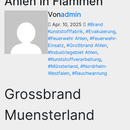
Ahlen in Flammen
Von
admin
Apr. 10, 2025
#Brand
Kunststofffabrik
,
#Evakuierung
,
#Feuerwehr Ahlen
,
#Feuerwehr-
Einsatz
,
#Großbrand Ahlen
,
#Industriegebiet Ahlen
,
#Kunststoffverarbeitung
,
#Münsterland
,
#Nordrhein-
Westfalen
,
#Rauchwarnung
Grossbrand
Muensterland