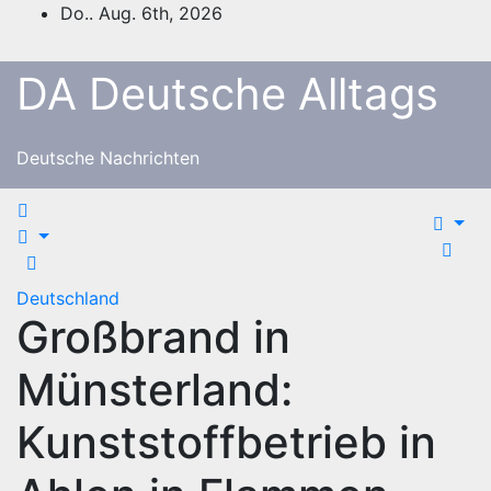
Zum
Do.. Aug. 6th, 2026
Inhalt
springen
DA Deutsche Alltags
Deutsche Nachrichten
Deutschland
Großbrand in
Münsterland:
Kunststoffbetrieb in