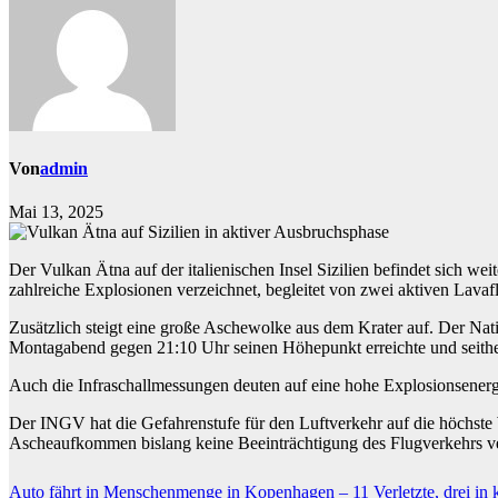
Von
admin
Mai 13, 2025
Der Vulkan Ätna auf der italienischen Insel Sizilien befindet sich we
zahlreiche Explosionen verzeichnet, begleitet von zwei aktiven Lavafl
Zusätzlich steigt eine große Aschewolke aus dem Krater auf. Der Na
Montagabend gegen 21:10 Uhr seinen Höhepunkt erreichte und seither 
Auch die Infraschallmessungen deuten auf eine hohe Explosionsenergi
Der INGV hat die Gefahrenstufe für den Luftverkehr auf die höchste 
Ascheaufkommen bislang keine Beeinträchtigung des Flugverkehrs ve
Beitragsnavigation
Auto fährt in Menschenmenge in Kopenhagen – 11 Verletzte, drei in 