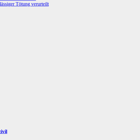
ssiger Tötung verurteilt
ivil