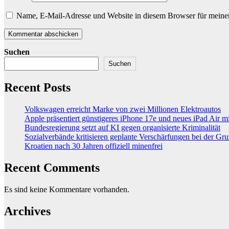
Name, E-Mail-Adresse und Website in diesem Browser für meine
Suchen
Suchen
Recent Posts
Volkswagen erreicht Marke von zwei Millionen Elektroautos
Apple präsentiert günstigeres iPhone 17e und neues iPad Air 
Bundesregierung setzt auf KI gegen organisierte Kriminalität
Sozialverbände kritisieren geplante Verschärfungen bei der Gr
Kroatien nach 30 Jahren offiziell minenfrei
Recent Comments
Es sind keine Kommentare vorhanden.
Archives