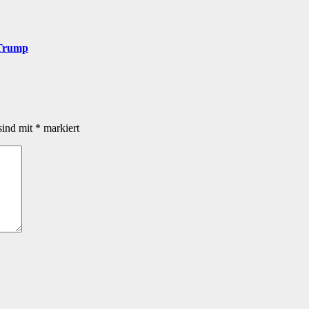
 Trump
sind mit
*
markiert