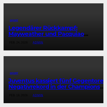
SPORT
Legendärer Rückkampf:
Mayweather und Pacquiao
vereinbaren Revanche
FEB. 24, 2026
ADMIN
SPORT
Juventus kassiert fünf Gegentore 
Negativrekord in der Champions
League
FEB. 18, 2026
ADMIN