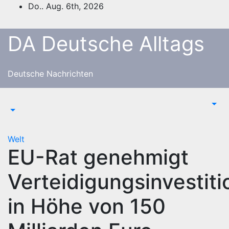
Zum
Do.. Aug. 6th, 2026
Inhalt
springen
DA Deutsche Alltags
Deutsche Nachrichten
Welt
EU-Rat genehmigt
Verteidigungsinvestit
in Höhe von 150