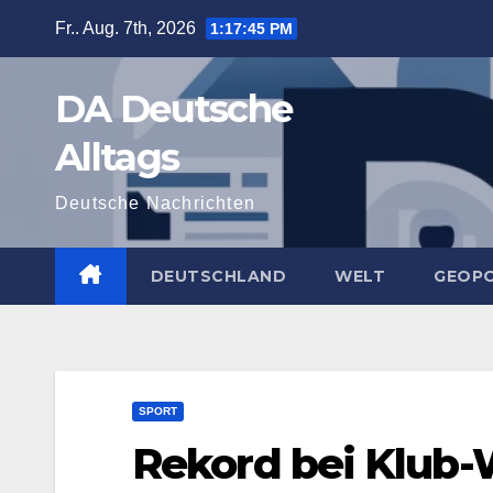
Zum
Fr.. Aug. 7th, 2026
1:17:46 PM
Inhalt
springen
DA Deutsche
Alltags
Deutsche Nachrichten
DEUTSCHLAND
WELT
GEOPO
SPORT
Rekord bei Klub-