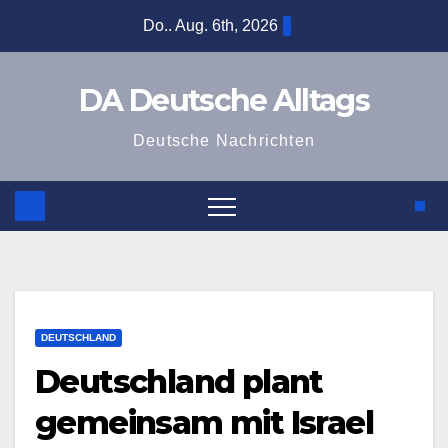
Zum
Do.. Aug. 6th, 2026
Inhalt
springen
DA Deutsche Alltags
Deutsche Nachrichten
DEUTSCHLAND
Deutschland plant
gemeinsam mit Israel