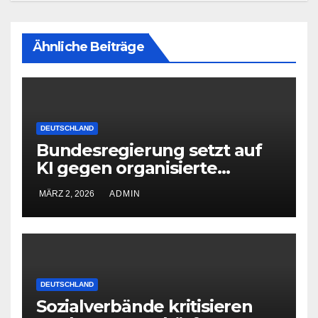
Ähnliche Beiträge
DEUTSCHLAND
Bundesregierung setzt auf
KI gegen organisierte
Kriminalität
MÄRZ 2, 2026
ADMIN
DEUTSCHLAND
Sozialverbände kritisieren