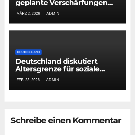
geplante Verschärfungen
bei der Grundsicherung
MÄRZ 2, 2026
ADMIN
DEUTSCHLAND
Deutschland diskutiert
Altersgrenze für soziale
Netzwerke
FEB. 23, 2026
ADMIN
Schreibe einen Kommentar