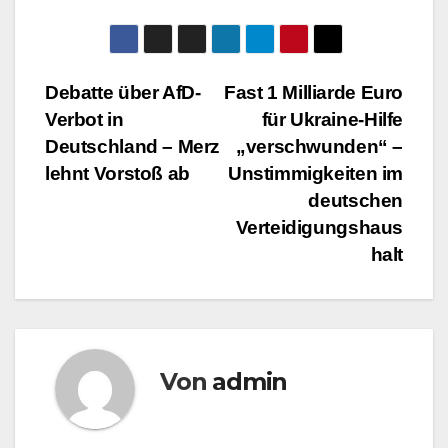
Beitragsnavigation
Debatte über AfD-
Fast 1 Milliarde Euro
Verbot in
für Ukraine-Hilfe
Deutschland – Merz
„verschwunden“ –
lehnt Vorstoß ab
Unstimmigkeiten im
deutschen
Verteidigungshaus
halt
Von
admin