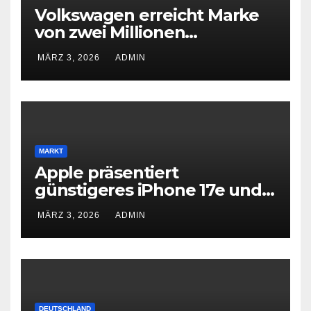
Volkswagen erreicht Marke
von zwei Millionen
Elektroautos
MÄRZ 3, 2026
ADMIN
MARKT
Apple präsentiert
günstigeres iPhone 17e und
neues iPad Air mit M4-Chip
MÄRZ 3, 2026
ADMIN
DEUTSCHLAND