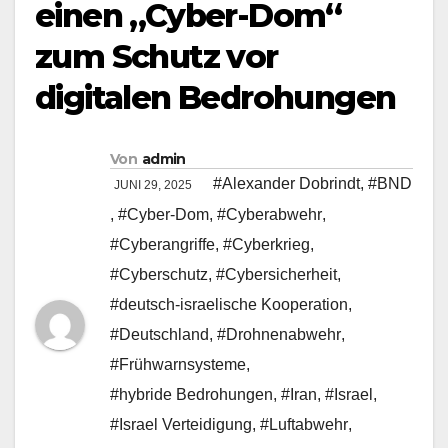
einen „Cyber-Dom“
zum Schutz vor
digitalen Bedrohungen
Von
admin
#Alexander Dobrindt
,
#BND
JUNI 29, 2025
,
#Cyber-Dom
,
#Cyberabwehr
,
#Cyberangriffe
,
#Cyberkrieg
,
#Cyberschutz
,
#Cybersicherheit
,
#deutsch-israelische Kooperation
,
#Deutschland
,
#Drohnenabwehr
,
#Frühwarnsysteme
,
#hybride Bedrohungen
,
#Iran
,
#Israel
,
#Israel Verteidigung
,
#Luftabwehr
,