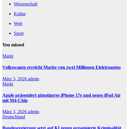
Wissenschaft
Kultur
Welt
Sport
You missed
Markt
Volkswagen erreicht Marke von zwei Millionen Elektroautos
März 3, 2026
admin
Markt
Apple präsentiert günstigeres iPhone 17e und neues iPad Air
mit M4-Chip
März 3, 2026
admin
Deutschland
Bundesregierung setzt auf KI gegen organisierte Kriminalität