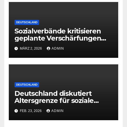
DEUTSCHLAND
Sozialverbände kritisieren
geplante Verschärfungen
bei der Grundsicherung
MÄRZ 2, 2026
ADMIN
DEUTSCHLAND
Deutschland diskutiert
Altersgrenze für soziale
Netzwerke
FEB. 23, 2026
ADMIN