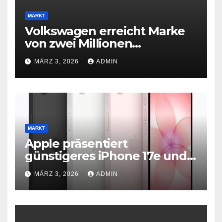
MARKT
Volkswagen erreicht Marke
von zwei Millionen
Elektroautos
MÄRZ 3, 2026
ADMIN
MARKT
Apple präsentiert
günstigeres iPhone 17e und
neues iPad Air mit M4-Chip
MÄRZ 3, 2026
ADMIN