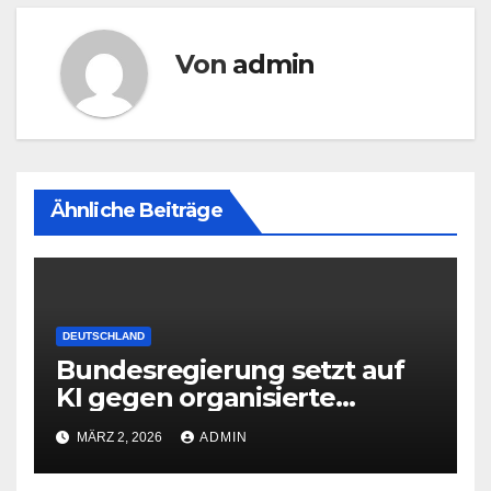
Von
admin
Ähnliche Beiträge
DEUTSCHLAND
Bundesregierung setzt auf
KI gegen organisierte
Kriminalität
MÄRZ 2, 2026
ADMIN