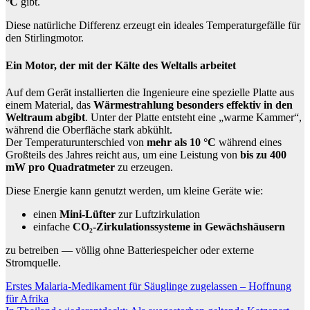
°C
gibt.
Diese natürliche Differenz erzeugt ein ideales Temperaturgefälle für
den Stirlingmotor.
Ein Motor, der mit der Kälte des Weltalls arbeitet
Auf dem Gerät installierten die Ingenieure eine spezielle Platte aus
einem Material, das
Wärmestrahlung besonders effektiv in den
Weltraum abgibt
. Unter der Platte entsteht eine „warme Kammer“,
während die Oberfläche stark abkühlt.
Der Temperaturunterschied von
mehr als 10 °C
während eines
Großteils des Jahres reicht aus, um eine Leistung von
bis zu 400
mW pro Quadratmeter
zu erzeugen.
Diese Energie kann genutzt werden, um kleine Geräte wie:
einen
Mini-Lüfter
zur Luftzirkulation
einfache
CO₂-Zirkulationssysteme in Gewächshäusern
zu betreiben — völlig ohne Batteriespeicher oder externe
Stromquelle.
Beitragsnavigation
Erstes Malaria-Medikament für Säuglinge zugelassen – Hoffnung
für Afrika