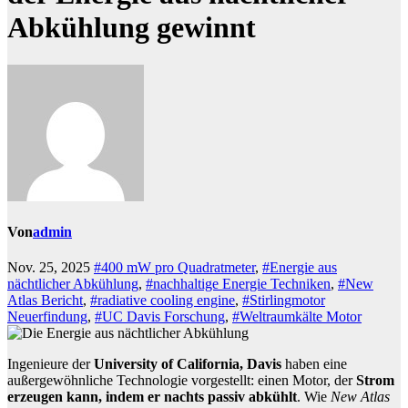
Abkühlung gewinnt
Von
admin
Nov. 25, 2025
#400 mW pro Quadratmeter
,
#Energie aus
nächtlicher Abkühlung
,
#nachhaltige Energie Techniken
,
#New
Atlas Bericht
,
#radiative cooling engine
,
#Stirlingmotor
Neuerfindung
,
#UC Davis Forschung
,
#Weltraumkälte Motor
Ingenieure der
University of California, Davis
haben eine
außergewöhnliche Technologie vorgestellt: einen Motor, der
Strom
erzeugen kann, indem er nachts passiv abkühlt
. Wie
New Atlas