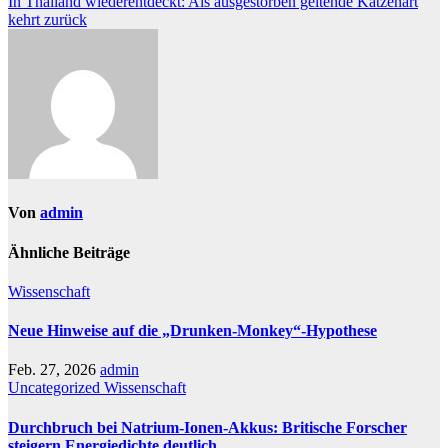
In Thailand wiederentdeckt: Als ausgestorben geltende Katzenart
kehrt zurück
Von
admin
Ähnliche Beiträge
Wissenschaft
Neue Hinweise auf die „Drunken-Monkey“-Hypothese
Feb. 27, 2026
admin
Uncategorized
Wissenschaft
Durchbruch bei Natrium-Ionen-Akkus: Britische Forscher
steigern Energiedichte deutlich