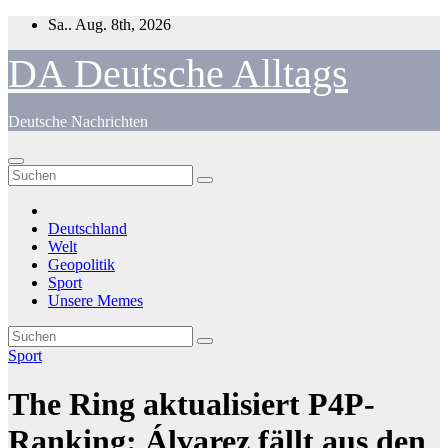
Zum
Sa.. Aug. 8th, 2026
Inhalt
springen
DA Deutsche Alltags
Deutsche Nachrichten
Deutschland
Welt
Geopolitik
Sport
Unsere Memes
Sport
The Ring aktualisiert P4P-
Ranking: Álvarez fällt aus den