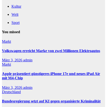
Kultur
Welt
Sport
You missed
Markt
Volkswagen erreicht Marke von zwei Millionen Elektroautos
März 3, 2026
admin
Markt
Apple präsentiert günstigeres iPhone 17e und neues iPad Air
mit M4-Chip
März 3, 2026
admin
Deutschland
Bundesregierung setzt auf KI gegen organisierte Kriminalität