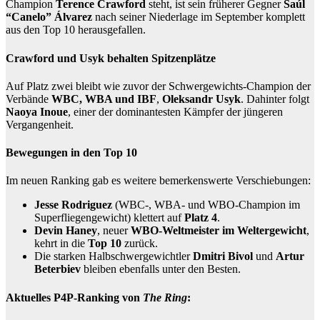
Champion
Terence Crawford
steht, ist sein früherer Gegner
Saúl
“Canelo” Álvarez
nach seiner Niederlage im September komplett
aus den Top 10 herausgefallen.
Crawford und Usyk behalten Spitzenplätze
Auf Platz zwei bleibt wie zuvor der Schwergewichts-Champion der
Verbände
WBC, WBA und IBF
,
Oleksandr Usyk
. Dahinter folgt
Naoya Inoue
, einer der dominantesten Kämpfer der jüngeren
Vergangenheit.
Bewegungen in den Top 10
Im neuen Ranking gab es weitere bemerkenswerte Verschiebungen:
Jesse Rodriguez
(WBC-, WBA- und WBO-Champion im
Superfliegengewicht) klettert auf
Platz 4
.
Devin Haney
, neuer
WBO-Weltmeister im Weltergewicht
,
kehrt in die
Top 10
zurück.
Die starken Halbschwergewichtler
Dmitri Bivol
und
Artur
Beterbiev
bleiben ebenfalls unter den Besten.
Aktuelles P4P-Ranking von
The Ring
: