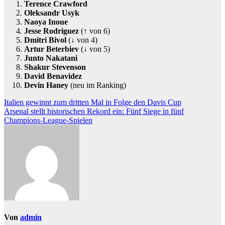
Terence Crawford
Oleksandr Usyk
Naoya Inoue
Jesse Rodriguez
(↑ von 6)
Dmitri Bivol
(↓ von 4)
Artur Beterbiev
(↓ von 5)
Junto Nakatani
Shakur Stevenson
David Benavidez
Devin Haney
(neu im Ranking)
Beitragsnavigation
Italien gewinnt zum dritten Mal in Folge den Davis Cup
Arsenal stellt historischen Rekord ein: Fünf Siege in fünf
Champions-League-Spielen
Von
admin