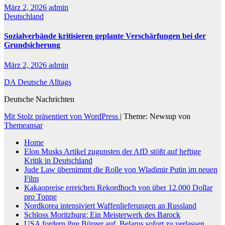
März 2, 2026
admin
Deutschland
Sozialverbände kritisieren geplante Verschärfungen bei der
Grundsicherung
März 2, 2026
admin
DA Deutsche Alltags
Deutsche Nachrichten
Mit Stolz präsentiert von WordPress
|
Theme: Newsup von
Themeansar
Home
Elon Musks Artikel zugunsten der AfD stößt auf heftige
Kritik in Deutschland
Jude Law übernimmt die Rolle von Wladimir Putin im neuen
Film
Kakaopreise erreichen Rekordhoch von über 12.000 Dollar
pro Tonne
Nordkorea intensiviert Waffenlieferungen an Russland
Schloss Moritzburg: Ein Meisterwerk des Barock
USA fordern ihre Bürger auf, Belarus sofort zu verlassen