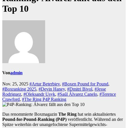
Top 10
Von
admin
Nov. 25, 2025
#Artur Beterbiev
,
#Boxen Pound for Pound
,
#Boxranking 2025
,
#Devin Haney
,
#Dmitri Bivol
,
#Jesse
Rodriguez
,
#Oleksandr Usyk
,
#Saúl Álvarez Canelo
,
#Terence
Crawford
,
#The Ring P4P Ranking
Das renommierte Boxmagazin
The Ring
hat sein aktualisiertes
Pound-for-Pound-Ranking (P4P)
veröffentlicht. Während an der
Spitze weiterhin der unangefochtene Supermittelgewichts-