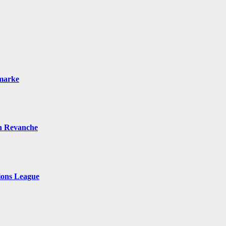
tmarke
n Revanche
ions League