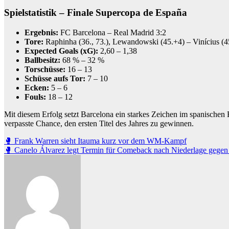
Spielstatistik – Finale Supercopa de España
Ergebnis:
FC Barcelona – Real Madrid 3:2
Tore:
Raphinha (36., 73.), Lewandowski (45.+4) – Vinícius (4
Expected Goals (xG):
2,60 – 1,38
Ballbesitz:
68 % – 32 %
Torschüsse:
16 – 13
Schüsse aufs Tor:
7 – 10
Ecken:
5 – 6
Fouls:
18 – 12
Mit diesem Erfolg setzt Barcelona ein starkes Zeichen im spanischen F
verpasste Chance, den ersten Titel des Jahres zu gewinnen.
Beitragsnavigation
🥊 Frank Warren sieht Itauma kurz vor dem WM-Kampf
🥊 Canelo Álvarez legt Termin für Comeback nach Niederlage gegen