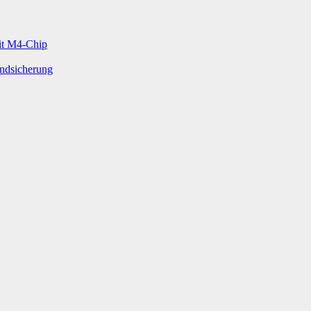
mit M4-Chip
undsicherung