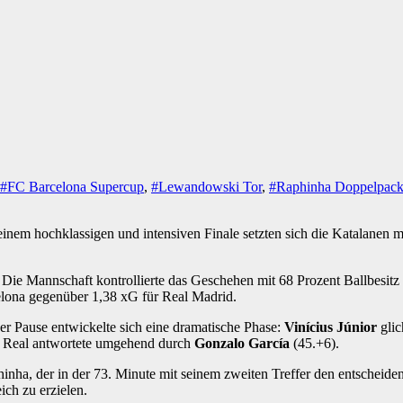
#FC Barcelona Supercup
,
#Lewandowski Tor
,
#Raphinha Doppelpac
 einem hochklassigen und intensiven Finale setzten sich die Katalanen 
ch. Die Mannschaft kontrollierte das Geschehen mit 68 Prozent Ballbesit
elona gegenüber 1,38 xG für Real Madrid.
er Pause entwickelte sich eine dramatische Phase:
Vinícius Júnior
glic
4). Real antwortete umgehend durch
Gonzalo García
(45.+6).
hinha, der in der 73. Minute mit seinem zweiten Treffer den entscheide
ch zu erzielen.