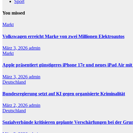
Sport
You missed
Markt
Volkswagen erreicht Marke von zwei Millionen Elektroautos
März 3, 2026
admin
Markt
Apple präsentiert günstigeres iPhone 17e und neues iPad Air mi
März 3, 2026
admin
Deutschland
Bundesregierung setzt auf KI gegen organisierte Kriminalität
März 2, 2026
admin
Deutschland
Sozialverbände kritisieren geplante Verschärfungen bei der Gru