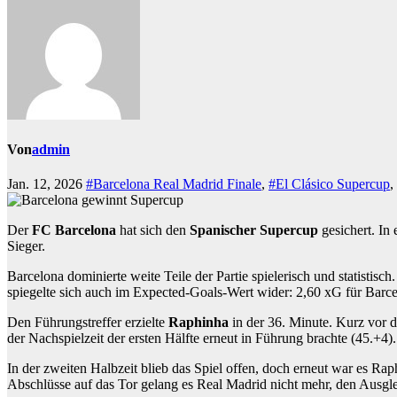
Von
admin
Jan. 12, 2026
#Barcelona Real Madrid Finale
,
#El Clásico Supercup
,
Der
FC Barcelona
hat sich den
Spanischer Supercup
gesichert. In
Sieger.
Barcelona dominierte weite Teile der Partie spielerisch und statistis
spiegelte sich auch im Expected-Goals-Wert wider: 2,60 xG für Barc
Den Führungstreffer erzielte
Raphinha
in der 36. Minute. Kurz vor d
der Nachspielzeit der ersten Hälfte erneut in Führung brachte (45.+
In der zweiten Halbzeit blieb das Spiel offen, doch erneut war es Rap
Abschlüsse auf das Tor gelang es Real Madrid nicht mehr, den Ausglei