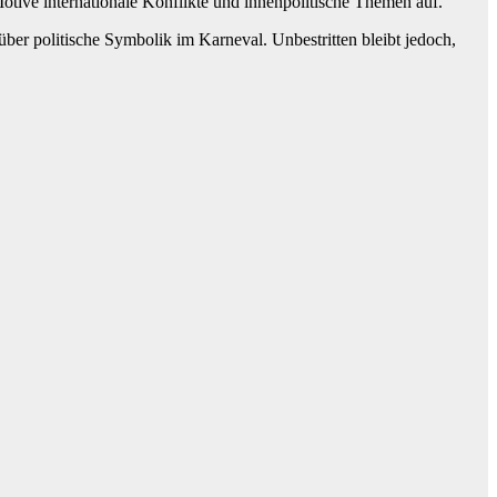
Motive internationale Konflikte und innenpolitische Themen auf.
über politische Symbolik im Karneval. Unbestritten bleibt jedoch,