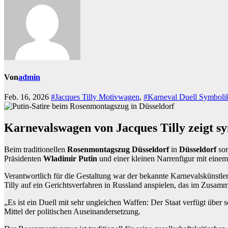
Von
admin
Feb. 16, 2026
#Jacques Tilly Motivwagen
,
#Karneval Duell Symboli
Karnevalswagen von Jacques Tilly zeigt sym
Beim traditionellen
Rosenmontagszug Düsseldorf
in
Düsseldorf
sor
Präsidenten
Wladimir Putin
und einer kleinen Narrenfigur mit einem
Verantwortlich für die Gestaltung war der bekannte Karnevalskünstle
Tilly auf ein Gerichtsverfahren in Russland anspielen, das im Zusamm
„Es ist ein Duell mit sehr ungleichen Waffen: Der Staat verfügt über sc
Mittel der politischen Auseinandersetzung.