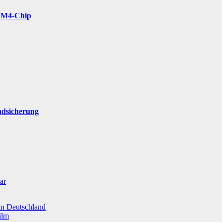
t M4-Chip
ndsicherung
ar
 in Deutschland
ilm