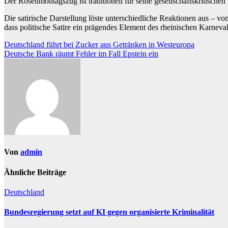
Der Rosenmontagszug ist traditionell für seine gesellschaftskritisch
Die satirische Darstellung löste unterschiedliche Reaktionen aus – vo
dass politische Satire ein prägendes Element des rheinischen Karnevals
Beitragsnavigation
Deutschland führt bei Zucker aus Getränken in Westeuropa
Deutsche Bank räumt Fehler im Fall Epstein ein
Von
admin
Ähnliche Beiträge
Deutschland
Bundesregierung setzt auf KI gegen organisierte Kriminalität