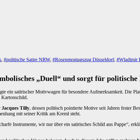
k
,
#politische Satire NRW
,
#Rosenmontagszug Düsseldorf
,
#Wladimir 
bolisches „Duell“ und sorgt für politische
gte ein satirischer Motivwagen für besondere Aufmerksamkeit. Die Pla
 Kartonschild.
r
Jacques Tilly
, dessen politisch pointierte Motive seit Jahren fester B
enhang mit seiner Kritik am Kreml steht.
harfe Instrumente, wir nur über ein satirisches Schild aus Pappe“, erklär