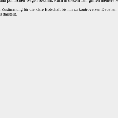
en und politischen Wagen bekannt. Auch in diesem Jahr griffen mehrere 
n Zustimmung für die klare Botschaft bis hin zu kontroversen Debatten 
 darstellt.