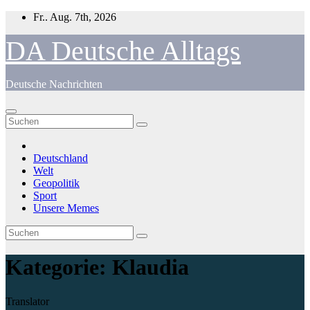
Zum
Fr.. Aug. 7th, 2026
Inhalt
springen
DA Deutsche Alltags
Deutsche Nachrichten
Deutschland
Welt
Geopolitik
Sport
Unsere Memes
Kategorie:
Klaudia
Translator