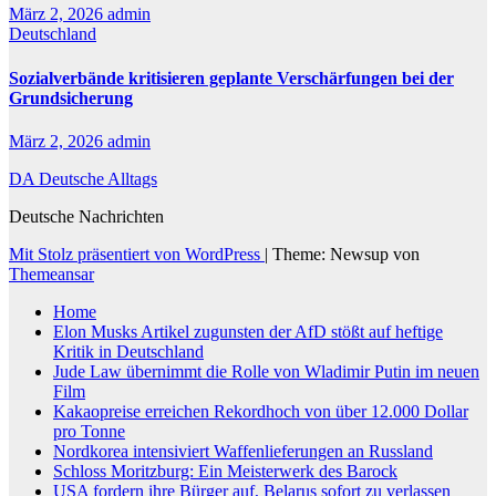
März 2, 2026
admin
Deutschland
Sozialverbände kritisieren geplante Verschärfungen bei der
Grundsicherung
März 2, 2026
admin
DA Deutsche Alltags
Deutsche Nachrichten
Mit Stolz präsentiert von WordPress
|
Theme: Newsup von
Themeansar
Home
Elon Musks Artikel zugunsten der AfD stößt auf heftige
Kritik in Deutschland
Jude Law übernimmt die Rolle von Wladimir Putin im neuen
Film
Kakaopreise erreichen Rekordhoch von über 12.000 Dollar
pro Tonne
Nordkorea intensiviert Waffenlieferungen an Russland
Schloss Moritzburg: Ein Meisterwerk des Barock
USA fordern ihre Bürger auf, Belarus sofort zu verlassen