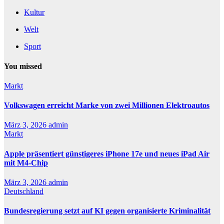
Kultur
Welt
Sport
You missed
Markt
Volkswagen erreicht Marke von zwei Millionen Elektroautos
März 3, 2026
admin
Markt
Apple präsentiert günstigeres iPhone 17e und neues iPad Air
mit M4-Chip
März 3, 2026
admin
Deutschland
Bundesregierung setzt auf KI gegen organisierte Kriminalität