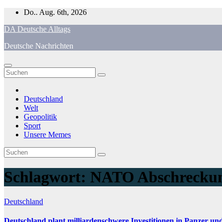
Zum
Do.. Aug. 6th, 2026
Inhalt
DA Deutsche Alltags
springen
Deutsche Nachrichten
Deutschland
Welt
Geopolitik
Sport
Unsere Memes
Schlagwort:
NATO Abschreckun
Deutschland
Deutschland plant milliardenschwere Investitionen in Panzer u