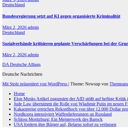
Deutschland
Bundesregierung setzt auf KI gegen organisierte Kriminalität
März 2, 2026
admin
Deutschland
Sozialverbände kritisieren geplante Verschärfungen bei der Gru
März 2, 2026
admin
DA Deutsche Alltags
Deutsche Nachrichten
Mit Stolz präsentiert von WordPress
|
Theme: Newsup von
Themeans
Home
Elon Musks Artikel zugunsten der AfD stößt auf heftige Kritik
Jude Law übernimmt die Rolle von Wladimir Putin im neuen F
Kakaopreise erreichen Rekordhoch von über 12.000 Dollar pr
Nordkorea intensiviert Waffenlieferungen an Russland
Schloss Moritzburg: Ein Meisterwerk des Barock
USA fordern ihre Bürger auf, Belarus sofort zu verlassen