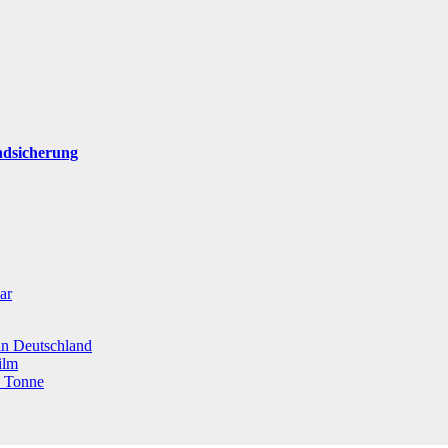
ndsicherung
ar
 in Deutschland
ilm
o Tonne