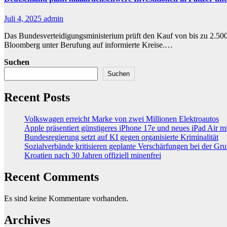
Juli 4, 2025
admin
Das Bundesverteidigungsministerium prüft den Kauf von bis zu 2.50
Bloomberg unter Berufung auf informierte Kreise.…
Suchen
Suchen
Recent Posts
Volkswagen erreicht Marke von zwei Millionen Elektroautos
Apple präsentiert günstigeres iPhone 17e und neues iPad Air 
Bundesregierung setzt auf KI gegen organisierte Kriminalität
Sozialverbände kritisieren geplante Verschärfungen bei der Gr
Kroatien nach 30 Jahren offiziell minenfrei
Recent Comments
Es sind keine Kommentare vorhanden.
Archives