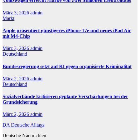
Volkswagen erreicht Marke von zwei Millionen Elektroautos
März 3, 2026
admin
Markt
Apple präsentiert günstigeres iPhone 17e und neues iPad Air
mit M4-Chip
März 3, 2026
admin
Deutschland
Bundesregierung setzt auf KI gegen organisierte Kriminalität
März 2, 2026
admin
Deutschland
Sozialverbände kritisieren geplante Verschärfungen bei der
Grundsicherung
März 2, 2026
admin
DA Deutsche Alltags
Deutsche Nachrichten