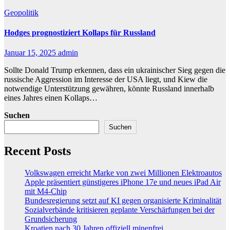
Geopolitik
Hodges prognostiziert Kollaps für Russland
Januar 15, 2025
admin
Sollte Donald Trump erkennen, dass ein ukrainischer Sieg gegen die
russische Aggression im Interesse der USA liegt, und Kiew die
notwendige Unterstützung gewähren, könnte Russland innerhalb
eines Jahres einen Kollaps…
Suchen
Suchen
Recent Posts
Volkswagen erreicht Marke von zwei Millionen Elektroautos
Apple präsentiert günstigeres iPhone 17e und neues iPad Air
mit M4-Chip
Bundesregierung setzt auf KI gegen organisierte Kriminalität
Sozialverbände kritisieren geplante Verschärfungen bei der
Grundsicherung
Kroatien nach 30 Jahren offiziell minenfrei