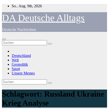
Zum
So.. Aug. 9th, 2026
Inhalt
springen
DA Deutsche Alltags
Deutsche Nachrichten
Deutschland
Welt
Geopolitik
Sport
Unsere Memes
Schlagwort:
Russland Ukraine
Krieg Analyse