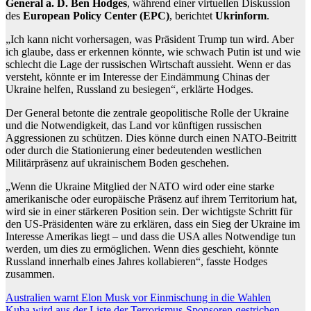
General a. D. Ben Hodges
, während einer virtuellen Diskussion
des
European Policy Center (EPC)
, berichtet
Ukrinform
.
„Ich kann nicht vorhersagen, was Präsident Trump tun wird. Aber
ich glaube, dass er erkennen könnte, wie schwach Putin ist und wie
schlecht die Lage der russischen Wirtschaft aussieht. Wenn er das
versteht, könnte er im Interesse der Eindämmung Chinas der
Ukraine helfen, Russland zu besiegen“, erklärte Hodges.
Der General betonte die zentrale geopolitische Rolle der Ukraine
und die Notwendigkeit, das Land vor künftigen russischen
Aggressionen zu schützen. Dies könne durch einen NATO-Beitritt
oder durch die Stationierung einer bedeutenden westlichen
Militärpräsenz auf ukrainischem Boden geschehen.
„Wenn die Ukraine Mitglied der NATO wird oder eine starke
amerikanische oder europäische Präsenz auf ihrem Territorium hat,
wird sie in einer stärkeren Position sein. Der wichtigste Schritt für
den US-Präsidenten wäre zu erklären, dass ein Sieg der Ukraine im
Interesse Amerikas liegt – und dass die USA alles Notwendige tun
werden, um dies zu ermöglichen. Wenn dies geschieht, könnte
Russland innerhalb eines Jahres kollabieren“, fasste Hodges
zusammen.
Beitragsnavigation
Australien warnt Elon Musk vor Einmischung in die Wahlen
Kuba wird aus der Liste der Terrorismus-Sponsoren gestrichen