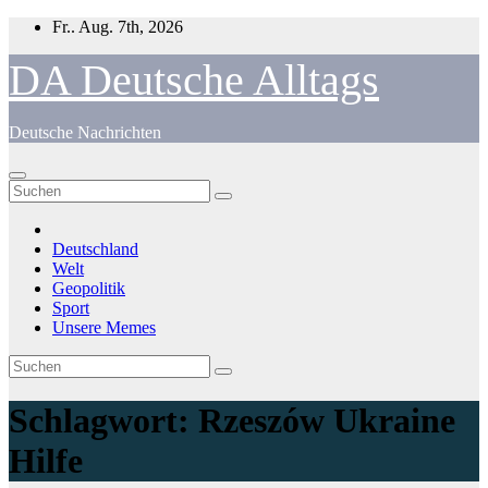
Zum
Fr.. Aug. 7th, 2026
Inhalt
springen
DA Deutsche Alltags
Deutsche Nachrichten
Deutschland
Welt
Geopolitik
Sport
Unsere Memes
Schlagwort:
Rzeszów Ukraine
Hilfe