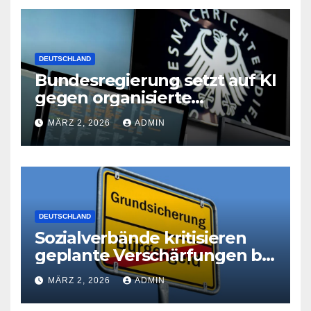
DEUTSCHLAND
Bundesregierung setzt auf KI
gegen organisierte
Kriminalität
MÄRZ 2, 2026
ADMIN
DEUTSCHLAND
Sozialverbände kritisieren
geplante Verschärfungen bei
der Grundsicherung
MÄRZ 2, 2026
ADMIN