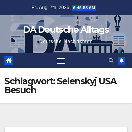
Zum
Fr.. Aug. 7th, 2026
6:45:59 AM
Inhalt
springen
DA Deutsche Alltags
Deutsche Nachrichten
Schlagwort:
Selenskyj USA
Besuch