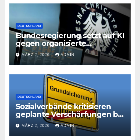
DEUTSCHLAND
Bundesregierung setzt auf KI
gegen organisierte
Kriminalität
MÄRZ 2, 2026
ADMIN
DEUTSCHLAND
Sozialverbände kritisieren
geplante Verschärfungen bei
der Grundsicherung
MÄRZ 2, 2026
ADMIN